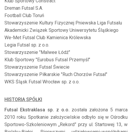
Klub Sportowy Constract
Dreman Futsal S.A.
Football Club Toruń
Stowarzyszenie Kultury Fizycznej Pniewska Liga Futsalu
Akademicki Związek Sportowy Uniwersytetu Śląśkiego
We-Met Futsal Club Kamienica Królewska
Legia Futsal sp. z o.o.
Stowarzyszenie "Malwee Łódź"
Klub Sportowy "Eurobus Futsal Przemyśl"
Stowarzyszenie Futsal Świecie
Stowarzyszenie Piłkarskie "Ruch Chorzów Futsal"
WKS Śląsk Futsal Wrocław sp. z o.o.
HISTORIA SPÓŁKI
Futsal Ekstraklasa sp. z o.o.
została założona 5 marca
2010 roku. Spotkanie założycielskie odbyło się w Ośrodku
Sportowo-Szkoleniowym „Rekord” przy ul. Startowej 13, w
Bielsku-Białej. Pierwszymi udziałowcami-wspólnikami