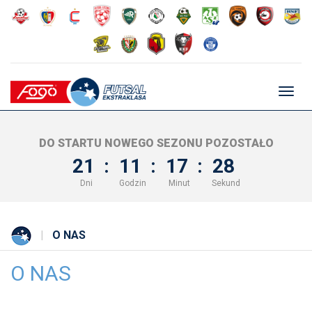
Głów
nawig
DO STARTU NOWEGO SEZONU POZOSTAŁO
21
:
11
:
17
:
28
Dni
Godzin
Minut
Sekund
O NAS
O NAS