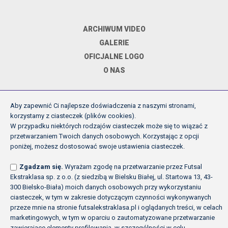
ARCHIWUM VIDEO
GALERIE
OFICJALNE LOGO
O NAS
Aby zapewnić Ci najlepsze doświadczenia z naszymi stronami,
DOKUMENTY
korzystamy z ciasteczek (plików cookies).
W przypadku niektórych rodzajów ciasteczek może się to wiązać z
przetwarzaniem Twoich danych osobowych. Korzystając z opcji
REGULAMIN ROZGRYWEK FE
poniżej, możesz dostosować swoje ustawienia ciasteczek.
UCHWAŁY ZARZĄDU PZPN
Zgadzam się.
Wyrażam zgodę na przetwarzanie przez Futsal
INNE
Ekstraklasa sp. z o.o. (z siedzibą w Bielsku Białej, ul. Startowa 13, 43-
POLITYKA PRYWATNOŚCI
300 Bielsko-Biała) moich danych osobowych przy wykorzystaniu
ciasteczek, w tym w zakresie dotyczącym czynności wykonywanych
przeze mnie na stronie futsalekstraklasa.pl i oglądanych treści, w celach
marketingowych, w tym w oparciu o zautomatyzowane przetwarzanie
Copyright (c) Futsal Ekstraklasa 2026
zawierające elementy profilowania, w szczególności w celu