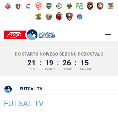
Głów
nawig
DO STARTU NOWEGO SEZONU POZOSTAŁO
21
:
19
:
26
:
15
Dni
Godzin
Minut
Sekund
FUTSAL TV
FUTSAL TV