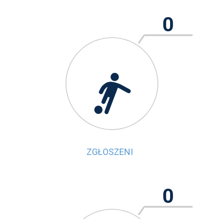
0

ZGŁOSZENI
0