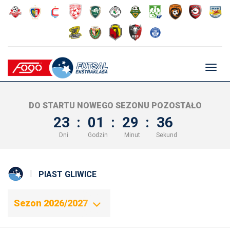
Głów
nawig
DO STARTU NOWEGO SEZONU POZOSTAŁO
23
:
01
:
29
:
36
Dni
Godzin
Minut
Sekund
PIAST GLIWICE
Sezon 2026/2027
Sezon 2016/2017