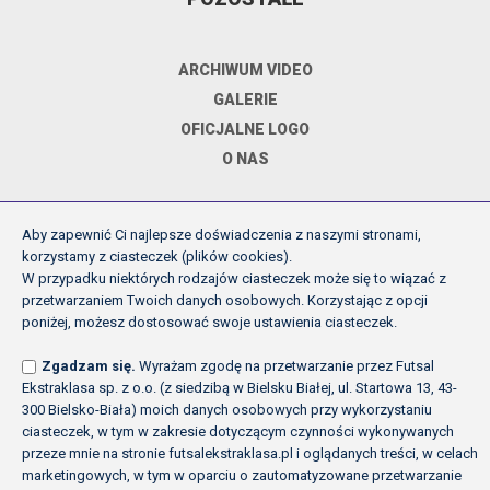
ARCHIWUM VIDEO
GALERIE
OFICJALNE LOGO
O NAS
Aby zapewnić Ci najlepsze doświadczenia z naszymi stronami,
DOKUMENTY
korzystamy z ciasteczek (plików cookies).
W przypadku niektórych rodzajów ciasteczek może się to wiązać z
przetwarzaniem Twoich danych osobowych. Korzystając z opcji
REGULAMIN ROZGRYWEK FE
poniżej, możesz dostosować swoje ustawienia ciasteczek.
UCHWAŁY ZARZĄDU PZPN
Zgadzam się.
Wyrażam zgodę na przetwarzanie przez Futsal
INNE
Ekstraklasa sp. z o.o. (z siedzibą w Bielsku Białej, ul. Startowa 13, 43-
POLITYKA PRYWATNOŚCI
300 Bielsko-Biała) moich danych osobowych przy wykorzystaniu
ciasteczek, w tym w zakresie dotyczącym czynności wykonywanych
przeze mnie na stronie futsalekstraklasa.pl i oglądanych treści, w celach
marketingowych, w tym w oparciu o zautomatyzowane przetwarzanie