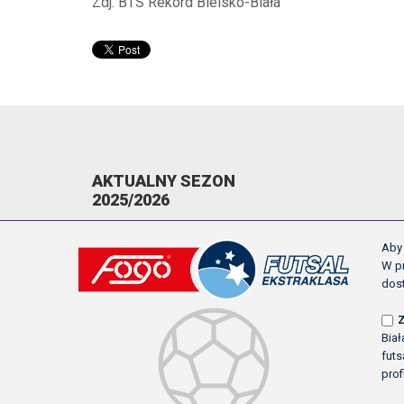
Zdj. BTS Rekord Bielsko-Biała
AKTUALNY SEZON
2025/2026
KOMUNIKATY
Aby 
TERMINARZ
W pr
dos
NAPOMNIENIA/WYKLUCZENIA
STRZELCY
NAJLEPSI ASYSTENCI
Bia
futs
KLASYFIKACJA KANADYJSKA
prof