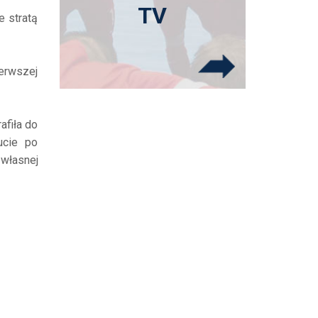
TV
e stratą
ierwszej
afiła do
ucie po
 własnej