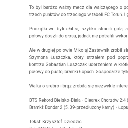
To był bardzo ważny mecz dla walczącego o pod
trzech punktów do trzeciego w tabeli FC Toruń. I 
Początkowo byli słabsi, szybko stracili gola,
połowy doszli do głosu, jednak nie potrafili wyk
Ale w drugiej połowie Mikołaj Zastawnik zrobił sla
Szymona Łuszczka, który strzałem pod popr
kontrze Sebastian Leszczak uderzeniem w krótk
połowy do pustej bramki Łopuch. Gospodarze tylk
Walka o srebro i brąz zrobiła się niezwykle intere
BTS Rekord Bielsko-Biała - Clearex Chorzów 2:4 (
Bramki: Bondar 2 (5, 39-przedłużony karny) - Łopu
Tekst: Krzysztof Dziedzic