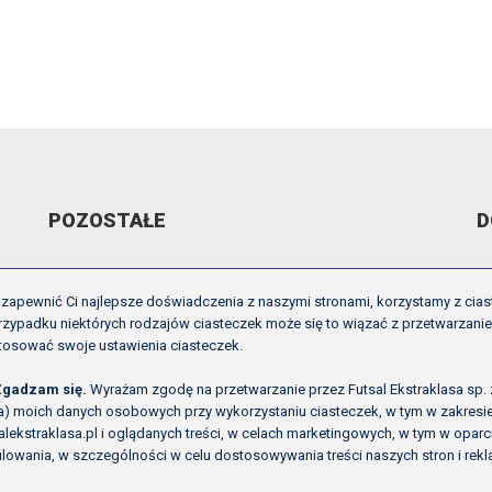
POZOSTAŁE
D
ARCHIWUM VIDEO
R
zapewnić Ci najlepsze doświadczenia z naszymi stronami, korzystamy z cias
GALERIE
U
zypadku niektórych rodzajów ciasteczek może się to wiązać z przetwarzani
tosować swoje ustawienia ciasteczek.
OFICJALNE LOGO
I
O NAS
P
Zgadzam się.
Wyrażam zgodę na przetwarzanie przez Futsal Ekstraklasa sp. z o
ła) moich danych osobowych przy wykorzystaniu ciasteczek, w tym w zakres
alekstraklasa.pl i oglądanych treści, w celach marketingowych, w tym w opa
ilowania, w szczególności w celu dostosowywania treści naszych stron i rek