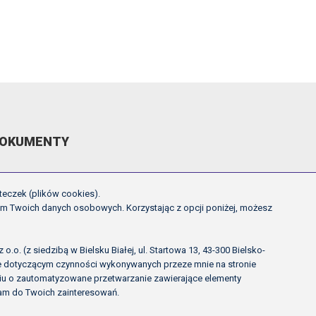
OKUMENTY
EGULAMIN ROZGRYWEK FE
teczek (plików cookies).
CHWAŁY ZARZĄDU PZPN
em Twoich danych osobowych. Korzystając z opcji poniżej, możesz
NNE
OLITYKA PRYWATNOŚCI
.o. (z siedzibą w Bielsku Białej, ul. Startowa 13, 43-300 Bielsko-
ie dotyczącym czynności wykonywanych przeze mnie na stronie
rciu o zautomatyzowane przetwarzanie zawierające elementy
lam do Twoich zainteresowań.