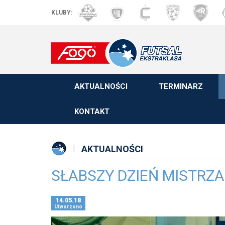
KLUBY:
AKTUALNOŚCI
TERMINARZ
KONTAKT
AKTUALNOŚCI
SŁABSZY DZIEŃ MISTRZA
14.05.18
Utworzono