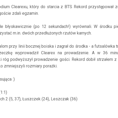
ium Clearexu, który do starcia z BTS Rekord przystępował z
goście zdali egzamin.
 ale błyskawicznie (po 12 sekundach!) wyrównali. W środku p
orzystać m.in. dwóch przedłużonych rzutów karnych.
lom przy linii bocznej boiska i zagrał do środka - a futsalówka tr
zeczkę wyprowadził Clearex na prowadzenie. A w 36 min
i róg podwyższył prowadzenie gości. Rekord dobił strzałem z
o zmniejszyli rozmiary porażki.
sująca :)
1:1)
ch 2 (5, 37), Łuszczek (24), Leszczak (36)