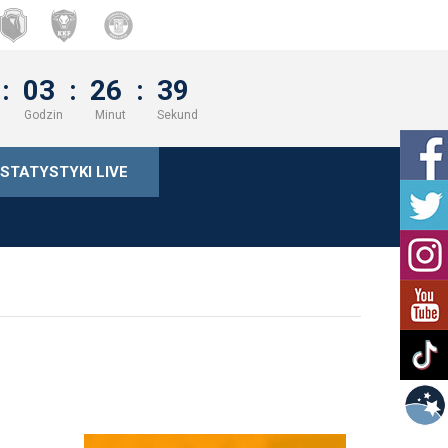
:
03
:
26
:
38
Godzin
Minut
Sekund
STATYSTYKI LIVE