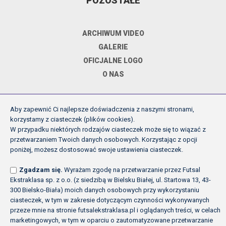
POZOSTAŁE
ARCHIWUM VIDEO
GALERIE
OFICJALNE LOGO
O NAS
Aby zapewnić Ci najlepsze doświadczenia z naszymi stronami,
DOKUMENTY
korzystamy z ciasteczek (plików cookies).
W przypadku niektórych rodzajów ciasteczek może się to wiązać z
przetwarzaniem Twoich danych osobowych. Korzystając z opcji
REGULAMIN ROZGRYWEK FE
poniżej, możesz dostosować swoje ustawienia ciasteczek.
UCHWAŁY ZARZĄDU PZPN
Zgadzam się.
Wyrażam zgodę na przetwarzanie przez Futsal
INNE
Ekstraklasa sp. z o.o. (z siedzibą w Bielsku Białej, ul. Startowa 13, 43-
POLITYKA PRYWATNOŚCI
300 Bielsko-Biała) moich danych osobowych przy wykorzystaniu
ciasteczek, w tym w zakresie dotyczącym czynności wykonywanych
przeze mnie na stronie futsalekstraklasa.pl i oglądanych treści, w celach
marketingowych, w tym w oparciu o zautomatyzowane przetwarzanie