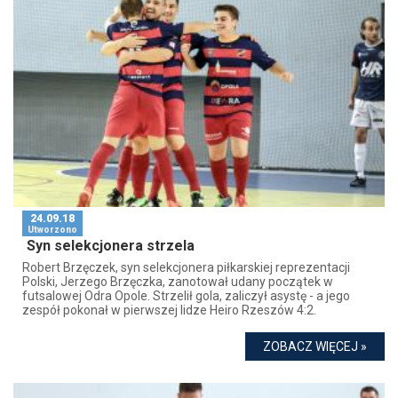
24.09.18
Utworzono
Syn selekcjonera strzela
Robert Brzęczek, syn selekcjonera piłkarskiej reprezentacji
Polski, Jerzego Brzęczka, zanotował udany początek w
futsalowej Odra Opole. Strzelił gola, zaliczył asystę - a jego
zespół pokonał w pierwszej lidze Heiro Rzeszów 4:2.
ZOBACZ WIĘCEJ »