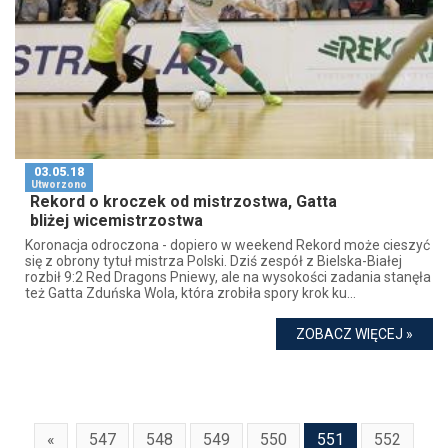
03.05.18
Utworzono
Rekord o kroczek od mistrzostwa, Gatta
bliżej wicemistrzostwa
Koronacja odroczona - dopiero w weekend Rekord może cieszyć
się z obrony tytuł mistrza Polski. Dziś zespół z Bielska-Białej
rozbił 9:2 Red Dragons Pniewy, ale na wysokości zadania stanęła
też Gatta Zduńska Wola, która zrobiła spory krok ku...
ZOBACZ WIĘCEJ »
«
547
548
549
550
551
552