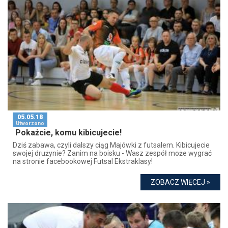
05.05.18
Utworzono
Pokażcie, komu kibicujecie!
Dziś zabawa, czyli dalszy ciąg Majówki z futsalem. Kibicujecie
swojej drużynie? Zanim na boisku - Wasz zespół może wygrać
na stronie facebookowej Futsal Ekstraklasy!
ZOBACZ WIĘCEJ »