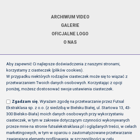
ARCHIWUM VIDEO
GALERIE
OFICJALNE LOGO
O NAS
Aby zapewnić Ci najlepsze doświadczenia z naszymi stronami,
DOKUMENTY
korzystamy z ciasteczek (plików cookies).
W przypadku niektórych rodzajów ciasteczek może się to wiązać z
przetwarzaniem Twoich danych osobowych. Korzystając z opcji
REGULAMIN ROZGRYWEK FE
poniżej, możesz dostosować swoje ustawienia ciasteczek.
UCHWAŁY ZARZĄDU PZPN
Zgadzam się.
Wyrażam zgodę na przetwarzanie przez Futsal
INNE
Ekstraklasa sp. z o.o. (z siedzibą w Bielsku Białej, ul. Startowa 13, 43-
POLITYKA PRYWATNOŚCI
300 Bielsko-Biała) moich danych osobowych przy wykorzystaniu
ciasteczek, w tym w zakresie dotyczącym czynności wykonywanych
przeze mnie na stronie futsalekstraklasa.pl i oglądanych treści, w celach
marketingowych, w tym w oparciu o zautomatyzowane przetwarzanie
Copyright (c) Futsal Ekstraklasa 2026
zawierające elementy profilowania, w szczególności w celu