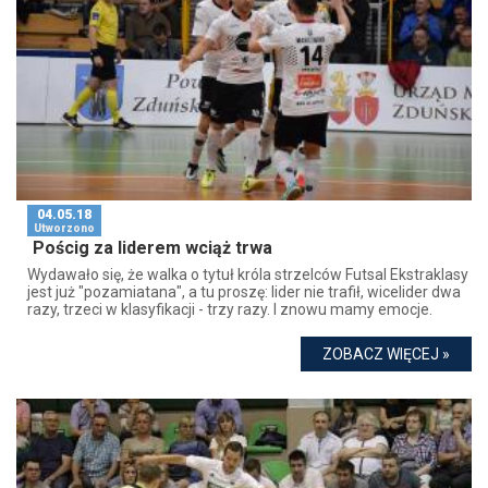
04.05.18
Utworzono
Pościg za liderem wciąż trwa
Wydawało się, że walka o tytuł króla strzelców Futsal Ekstraklasy
jest już "pozamiatana", a tu proszę: lider nie trafił, wicelider dwa
razy, trzeci w klasyfikacji - trzy razy. I znowu mamy emocje.
ZOBACZ WIĘCEJ »