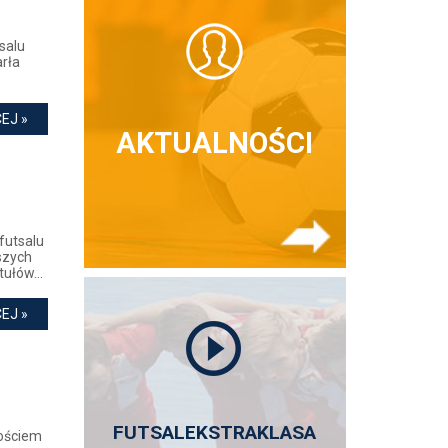
salu
arła
EJ »
AKTUALNOŚCI
futsalu
szych
ułów...
EJ »
FUTSALEKSTRAKLASA
gościem