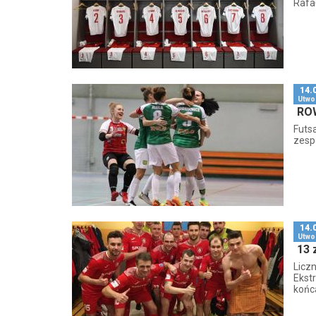
Rafał
14.
Utwo
ROW
Futs
zesp
14.
Utwo
13 
Liczn
Ekstr
końc