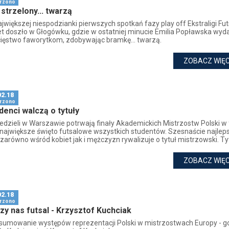
rzono
 strzelony... twarzą
jwiększej niespodzianki pierwszych spotkań fazy play off Ekstraligi Fut
et doszło w Głogówku, gdzie w ostatniej minucie Emilia Popławska wyd
ięstwo faworytkom, zdobywając bramkę... twarzą.
ZOBACZ WIĘC
02.18
rzono
denci walczą o tytuły
iedzieli w Warszawie potrwają finały Akademickich Mistrzostw Polski w 
i największe święto futsalowe wszystkich studentów. Szesnaście najlep
 zarówno wśród kobiet jak i mężczyzn rywalizuje o tytuł mistrzowski. Tyt
ZOBACZ WIĘC
02.18
rzono
zy nas futsal - Krzysztof Kuchciak
dsumowanie występów reprezentacji Polski w mistrzostwach Europy - 