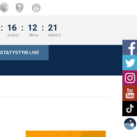
:
16
:
12
:
21
Godzin
Minut
Sekund
STATYSTYKI LIVE