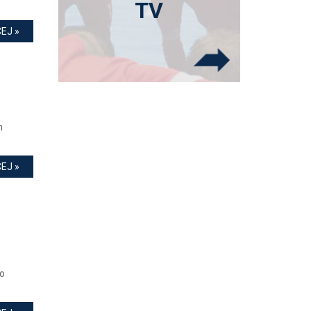
TV
EJ »
m
EJ »
do