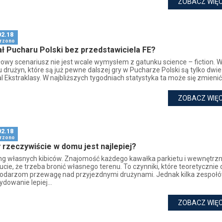
ZOBACZ WIĘC
02.18
rzono
ał Pucharu Polski bez przedstawiciela FE?
łowy scenariusz nie jest wcale wymysłem z gatunku science – fiction. W
u drużyn, które są już pewne dalszej gry w Pucharze Polski są tylko dwie
l Ekstraklasy. W najbliższych tygodniach statystyka ta może się zmienić 
ZOBACZ WIĘC
02.18
rzono
 rzeczywiście w domu jest najlepiej?
ng własnych kibiców. Znajomość każdego kawałka parkietu i wewnętrz
cie, że trzeba bronić własnego terenu. To czynniki, które teoretycznie 
odarzom przewagę nad przyjezdnymi drużynami. Jednak kilka zespoł
dowanie lepiej...
ZOBACZ WIĘC