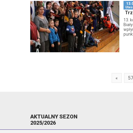
13.
Utwo
Trz
13. 
Biał
wpły
punk
«
5
AKTUALNY SEZON
2025/2026