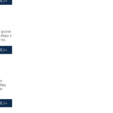
EJ »
 gronie
 ekipy z
na...
EJ »
ne
dają
ów
EJ »