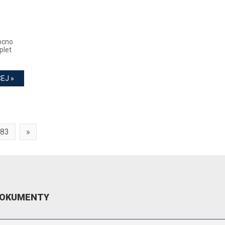
mocno
plet
EJ »
83
»
OKUMENTY