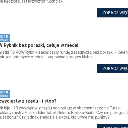
a Kędziora jest Krzysztof Kuchciak.
ZOBACZ WIĘC
02.18
rzono
 Rybnik bez porażki, celuje w medal
alistki TS ROW Rybnik zakończyły rundę zasadniczą bez porażki. - Cele
ołu jest zdobycie medalu - zapowiada prezes klubu.
ZOBACZ WIĘC
02.18
rzono
zwycięstw z rzędu - i stop?
ik bije - 13 zwycięstw z rzędu odniósł już w obecnym sezonie Futsal
aklasy mistrz Polski i lider tabeli Rekord Bielsko-Biała. Czy nie przegra 
a sezonu? Czy jednak znajdzie się ktoś, kto urwie mu punkty?