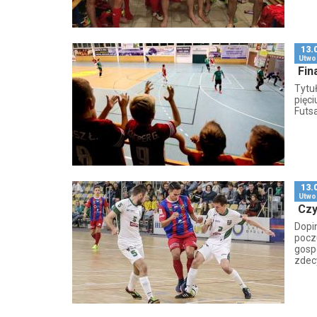
13.
Utwo
Fin
Tytu
pięci
Futsa
13.
Utwo
Czy
Dopi
poczu
gosp
zdecy