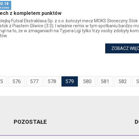
02.18
rzono
ech z kompletem punktów
kolejkę Futsal Ekstraklasa Sp. z o.o. kończył mecz MOKS Słoneczny Stok
ystok z Piastem Gliwice (3:3). I właśnie remis w tym spotkaniu bardzo 
nął na to, że w zmaganiach na Typera Ligi tylko trzy osoby zdobyły kom
tów.
ZOBACZ WIĘC
75
576
577
578
579
580
581
582
5
POZOSTAŁE
D