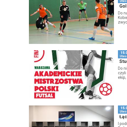
Utwo
Gol
Do na
Kobi
zwyc
15.
Utwo
Stu
Do n
czyl
ekip,
15.
Utwo
Łąc
I po