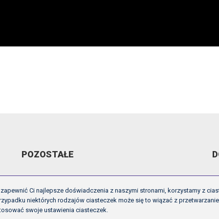
POZOSTAŁE
D
ARCHIWUM VIDEO
R
zapewnić Ci najlepsze doświadczenia z naszymi stronami, korzystamy z cias
GALERIE
U
zypadku niektórych rodzajów ciasteczek może się to wiązać z przetwarzani
tosować swoje ustawienia ciasteczek.
OFICJALNE LOGO
I