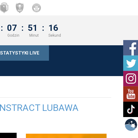
:
07
:
51
:
16
Godzin
Minut
Sekund
STATYSTYKI LIVE
CONSTRACT LUBAWA