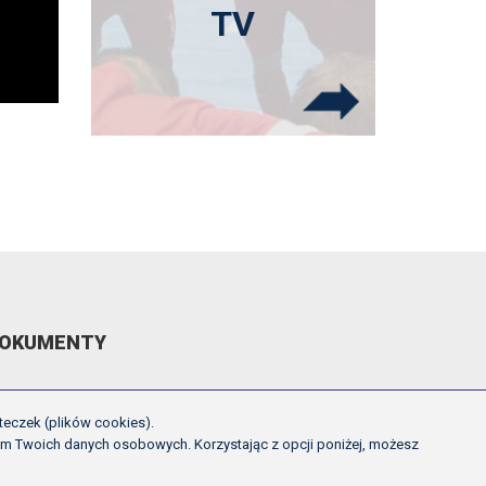
TV
OKUMENTY
EGULAMIN ROZGRYWEK FE
teczek (plików cookies).
CHWAŁY ZARZĄDU PZPN
em Twoich danych osobowych. Korzystając z opcji poniżej, możesz
NNE