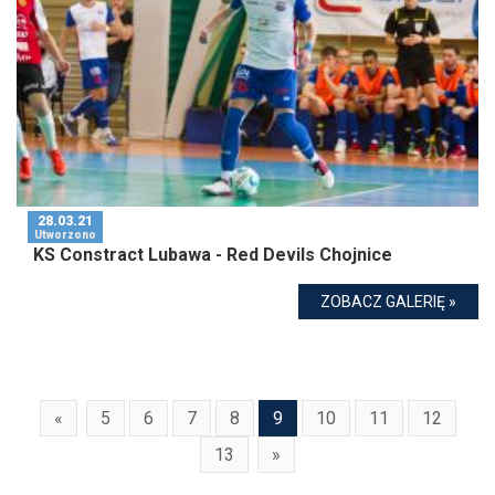
28.03.21
Utworzono
KS Constract Lubawa - Red Devils Chojnice
ZOBACZ GALERIĘ »
«
5
6
7
8
9
10
11
12
13
»