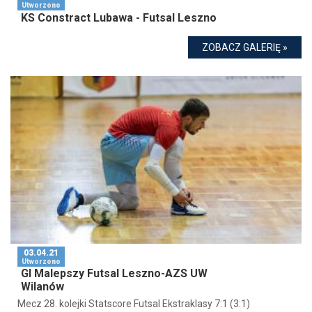
Utworzono
KS Constract Lubawa - Futsal Leszno
ZOBACZ GALERIĘ »
03.04.21
Utworzono
GI Malepszy Futsal Leszno-AZS UW
Wilanów
Mecz 28. kolejki Statscore Futsal Ekstraklasy 7:1 (3:1)