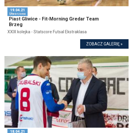
19.04.21
Utworzono
Piast Gliwice - Fit-Morning Gredar Team
Brzeg
XXIX kolejka - Statscore Futsal Ekstraklasa
ZOBACZ GALERIĘ »
18.04.21