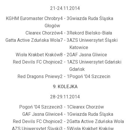
21-24.11.2014
KGHM Euromaster Chrobry
4 - 3
Gwiazda Ruda Śląska
Głogów
Clearex Chorzów
4 - 3
Rekord Bielsko-Biała
Gatta Active Zduńska Wola
7 - 3
AZS Uniwersytet Śląski
Katowice
Wisła Krakbet Kraków
8 - 2
GAF Jasna Gliwice
Red Devils FC Chojnice
2 - 1
AZS Uniwersytet Gdański
Gdańsk
Red Dragons Pniewy
2 - 1
Pogoń '04 Szczecin
9. KOLEJKA
28-29.11.2014
Pogoń '04 Szczecin
3 - 1
Clearex Chorzów
GAF Jasna Gliwice
4 - 1
Gwiazda Ruda Śląska
Red Devils FC Chojnice
2 - 2
Gatta Active Zduńska Wola
AZS Uniwersytet Śląski
3 - 5
Wisła Krakbet Kraków