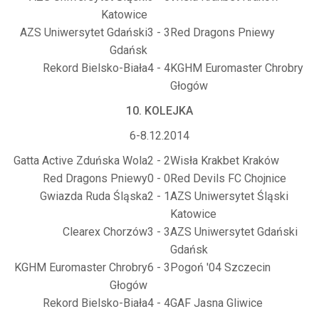
Katowice
AZS Uniwersytet Gdański
3 - 3
Red Dragons Pniewy
Gdańsk
Rekord Bielsko-Biała
4 - 4
KGHM Euromaster Chrobry
Głogów
10. KOLEJKA
6-8.12.2014
Gatta Active Zduńska Wola
2 - 2
Wisła Krakbet Kraków
Red Dragons Pniewy
0 - 0
Red Devils FC Chojnice
Gwiazda Ruda Śląska
2 - 1
AZS Uniwersytet Śląski
Katowice
Clearex Chorzów
3 - 3
AZS Uniwersytet Gdański
Gdańsk
KGHM Euromaster Chrobry
6 - 3
Pogoń '04 Szczecin
Głogów
Rekord Bielsko-Biała
4 - 4
GAF Jasna Gliwice