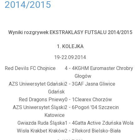
2014/2015
Wyniki rozgrywek EKSTRAKLASY FUTSALU 2014/2015
1. KOLEJKA
19-22.09.2014
Red Devils FC Chojnice
4 - 4
KGHM Euromaster Chrobry
Głogów
AZS Uniwersytet Gdański
2 - 3
GAF Jasna Gliwice
Gdańsk
Red Dragons Pniewy
0 - 1
Clearex Chorzów
AZS Uniwersytet Śląski
2 - 6
Pogoń '04 Szczecin
Katowice
Gwiazda Ruda Śląska
1 - 4
Gatta Active Zduńska Wola
Wisła Krakbet Kraków
2 - 2
Rekord Bielsko-Biała