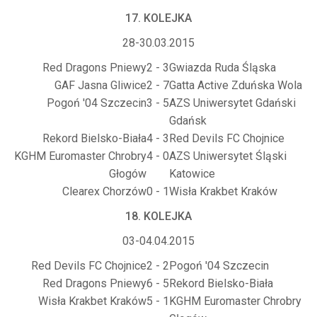
17. KOLEJKA
28-30.03.2015
Red Dragons Pniewy
2 - 3
Gwiazda Ruda Śląska
GAF Jasna Gliwice
2 - 7
Gatta Active Zduńska Wola
Pogoń '04 Szczecin
3 - 5
AZS Uniwersytet Gdański
Gdańsk
Rekord Bielsko-Biała
4 - 3
Red Devils FC Chojnice
KGHM Euromaster Chrobry
4 - 0
AZS Uniwersytet Śląski
Głogów
Katowice
Clearex Chorzów
0 - 1
Wisła Krakbet Kraków
18. KOLEJKA
03-04.04.2015
Red Devils FC Chojnice
2 - 2
Pogoń '04 Szczecin
Red Dragons Pniewy
6 - 5
Rekord Bielsko-Biała
Wisła Krakbet Kraków
5 - 1
KGHM Euromaster Chrobry