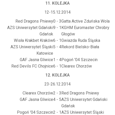
11. KOLEJKA
12-15.12.2014
Red Dragons Pniewy
0 - 3
Gatta Active Zduńska Wola
AZS Uniwersytet Gdański
9 - 1
KGHM Euromaster Chrobry
Gdańsk
Głogów
Wisła Krakbet Kraków
6 - 1
Gwiazda Ruda Śląska
AZS Uniwersytet Śląski
5 - 4
Rekord Bielsko-Biała
Katowice
GAF Jasna Gliwice
1 - 4
Pogoń '04 Szczecin
Red Devils FC Chojnice
6 - 1
Clearex Chorzów
12. KOLEJKA
23-26.12.2014
Clearex Chorzów
2 - 3
Red Dragons Pniewy
GAF Jasna Gliwice
4 - 5
AZS Uniwersytet Gdański
Gdańsk
Pogoń '04 Szczecin
2 - 1
AZS Uniwersytet Śląski