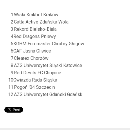
1
Wisła Krakbet Kraków
2
Gatta Active Zduńska Wola
3
Rekord Bielsko-Biała
4
Red Dragons Pniewy
5
KGHM Euromaster Chrobry Głogów
6
GAF Jasna Gliwice
7
Clearex Chorzów
8
AZS Uniwersytet Śląski Katowice
9
Red Devils FC Chojnice
10
Gwiazda Ruda Śląska
11
Pogoń '04 Szczecin
12
AZS Uniwersytet Gdański Gdańsk