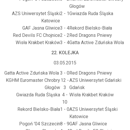
Głogów
AZS Uniwersytet Śląski
2 - 1
Gwiazda Ruda Śląska
Katowice
GAF Jasna Gliwice
3 - 4
Rekord Bielsko-Biała
Red Devils FC Chojnice
2 - 2
Red Dragons Pniewy
Wisła Krakbet Kraków
3 - 4
Gatta Active Zduńska Wola
22. KOLEJKA
03.05.2015
Gatta Active Zduńska Wola
3 - 0
Red Dragons Pniewy
KGHM Euromaster Chrobry
12 -
AZS Uniwersytet Gdański
Głogów
3
Gdańsk
Gwiazda Ruda Śląska
4 -
Wisła Krakbet Kraków
10
Rekord Bielsko-Biała
1 - 0
AZS Uniwersytet Śląski
Katowice
Pogoń '04 Szczecin
8 - 9
GAF Jasna Gliwice