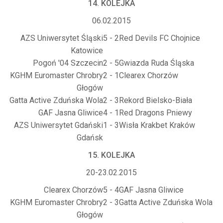
14. KOLEJKA
06.02.2015
AZS Uniwersytet Śląski
5 - 2
Red Devils FC Chojnice
Katowice
Pogoń '04 Szczecin
2 - 5
Gwiazda Ruda Śląska
KGHM Euromaster Chrobry
2 - 1
Clearex Chorzów
Głogów
Gatta Active Zduńska Wola
2 - 3
Rekord Bielsko-Biała
GAF Jasna Gliwice
4 - 1
Red Dragons Pniewy
AZS Uniwersytet Gdański
1 - 3
Wisła Krakbet Kraków
Gdańsk
15. KOLEJKA
20-23.02.2015
Clearex Chorzów
5 - 4
GAF Jasna Gliwice
KGHM Euromaster Chrobry
2 - 3
Gatta Active Zduńska Wola
Głogów