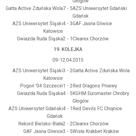
Głogów
Gatta Active Zduńska Wola
7 - 5
AZS Uniwersytet Gdański
Gdańsk
AZS Uniwersytet Śląski
4 - 3
GAF Jasna Gliwice
Katowice
Gwiazda Ruda Śląska
2 - 1
Clearex Chorzów
19. KOLEJKA
09-12.04.2015
AZS Uniwersytet Śląski
3 - 2
Gatta Active Zduńska Wola
Katowice
Pogoń '04 Szczecin
1 - 2
Red Dragons Pniewy
Gwiazda Ruda Śląska
4 - 5
KGHM Euromaster Chrobry
Głogów
AZS Uniwersytet Gdański
4 - 1
Red Devils FC Chojnice
Gdańsk
Rekord Bielsko-Biała
2 - 2
Clearex Chorzów
GAF Jasna Gliwice
3 - 5
Wisła Krakbet Kraków