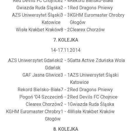
Red Devils FC Chojnice
2 - 4
Rekord Bielsko-Biała
Gwiazda Ruda Śląska
2 - 1
Red Dragons Pniewy
AZS Uniwersytet Śląski
3 - 3
KGHM Euromaster Chrobry
Katowice
Głogów
Wisła Krakbet Kraków
8 - 2
Clearex Chorzów
7. KOLEJKA
14-17.11.2014
AZS Uniwersytet Gdański
2 - 5
Gatta Active Zduńska Wola
Gdańsk
GAF Jasna Gliwice
3 - 1
AZS Uniwersytet Śląski
Katowice
Rekord Bielsko-Biała
7 - 2
Red Dragons Pniewy
Pogoń '04 Szczecin
6 - 2
Red Devils FC Chojnice
Clearex Chorzów
2 - 1
Gwiazda Ruda Śląska
KGHM Euromaster Chrobry
1 - 4
Wisła Krakbet Kraków
Głogów
8. KOLEJKA