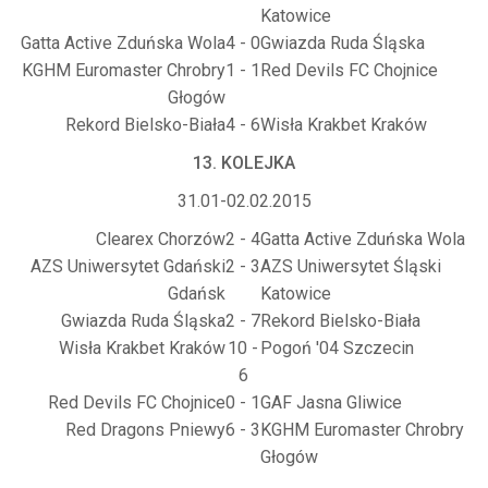
Katowice
Gatta Active Zduńska Wola
4 - 0
Gwiazda Ruda Śląska
KGHM Euromaster Chrobry
1 - 1
Red Devils FC Chojnice
Głogów
Rekord Bielsko-Biała
4 - 6
Wisła Krakbet Kraków
13. KOLEJKA
31.01-02.02.2015
Clearex Chorzów
2 - 4
Gatta Active Zduńska Wola
AZS Uniwersytet Gdański
2 - 3
AZS Uniwersytet Śląski
Gdańsk
Katowice
Gwiazda Ruda Śląska
2 - 7
Rekord Bielsko-Biała
Wisła Krakbet Kraków
10 -
Pogoń '04 Szczecin
6
Red Devils FC Chojnice
0 - 1
GAF Jasna Gliwice
Red Dragons Pniewy
6 - 3
KGHM Euromaster Chrobry
Głogów