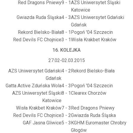
Red Dragons Pniewy
9 - 1
AZS Uniwersytet Śląski
Katowice
Gwiazda Ruda Śląska
4 - 3
AZS Uniwersytet Gdański
Gdańsk
Rekord Bielsko-Biała
8 - 1
Pogoń '04 Szczecin
Red Devils FC Chojnice
3 - 1
Wisła Krakbet Kraków
16. KOLEJKA
27.02-02.03.2015
AZS Uniwersytet Gdański
4 - 2
Rekord Bielsko-Biała
Gdańsk
Gatta Active Zduńska Wola
4 - 3
Pogoń '04 Szczecin
AZS Uniwersytet Śląski
8 - 1
Clearex Chorzów
Katowice
Wisła Krakbet Kraków
7 - 3
Red Dragons Pniewy
Red Devils FC Chojnice
3 - 2
Gwiazda Ruda Śląska
GAF Jasna Gliwice
5 - 3
KGHM Euromaster Chrobry
Głogów