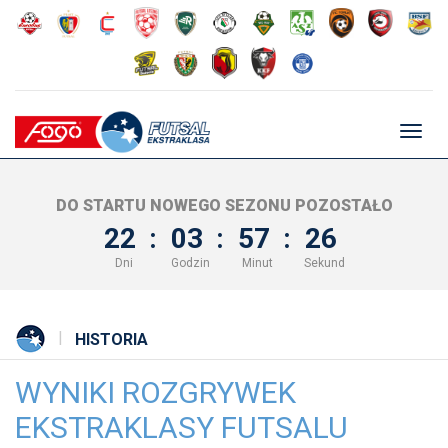
Głów
nawig
DO STARTU NOWEGO SEZONU POZOSTAŁO
22
:
03
:
57
:
25
Dni
Godzin
Minut
Sekund
HISTORIA
WYNIKI ROZGRYWEK
EKSTRAKLASY FUTSALU