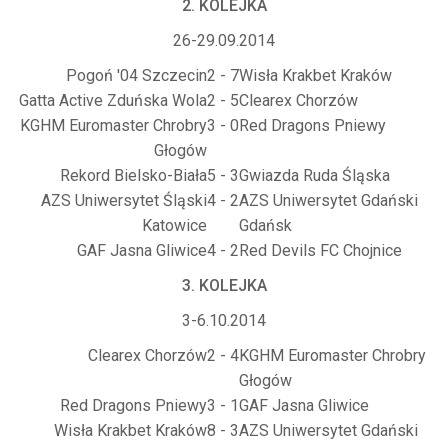
2. KOLEJKA
26-29.09.2014
Pogoń '04 Szczecin
2 - 7
Wisła Krakbet Kraków
Gatta Active Zduńska Wola
2 - 5
Clearex Chorzów
KGHM Euromaster Chrobry
3 - 0
Red Dragons Pniewy
Głogów
Rekord Bielsko-Biała
5 - 3
Gwiazda Ruda Śląska
AZS Uniwersytet Śląski
4 - 2
AZS Uniwersytet Gdański
Katowice
Gdańsk
GAF Jasna Gliwice
4 - 2
Red Devils FC Chojnice
3. KOLEJKA
3-6.10.2014
Clearex Chorzów
2 - 4
KGHM Euromaster Chrobry
Głogów
Red Dragons Pniewy
3 - 1
GAF Jasna Gliwice
Wisła Krakbet Kraków
8 - 3
AZS Uniwersytet Gdański