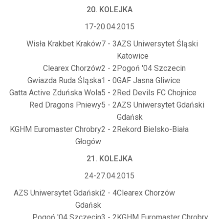
20. KOLEJKA
17-20.04.2015
Wisła Krakbet Kraków
7 - 3
AZS Uniwersytet Śląski
Katowice
Clearex Chorzów
2 - 2
Pogoń '04 Szczecin
Gwiazda Ruda Śląska
1 - 0
GAF Jasna Gliwice
Gatta Active Zduńska Wola
5 - 2
Red Devils FC Chojnice
Red Dragons Pniewy
5 - 2
AZS Uniwersytet Gdański
Gdańsk
KGHM Euromaster Chrobry
2 - 2
Rekord Bielsko-Biała
Głogów
21. KOLEJKA
24-27.04.2015
AZS Uniwersytet Gdański
2 - 4
Clearex Chorzów
Gdańsk
Pogoń '04 Szczecin
3 - 2
KGHM Euromaster Chrobry