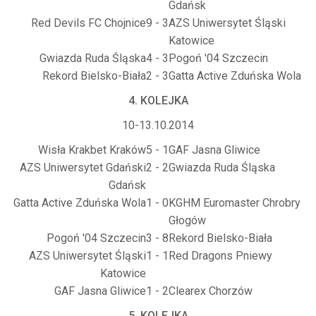
Gdańsk
Red Devils FC Chojnice
9 - 3
AZS Uniwersytet Śląski
Katowice
Gwiazda Ruda Śląska
4 - 3
Pogoń '04 Szczecin
Rekord Bielsko-Biała
2 - 3
Gatta Active Zduńska Wola
4. KOLEJKA
10-13.10.2014
Wisła Krakbet Kraków
5 - 1
GAF Jasna Gliwice
AZS Uniwersytet Gdański
2 - 2
Gwiazda Ruda Śląska
Gdańsk
Gatta Active Zduńska Wola
1 - 0
KGHM Euromaster Chrobry
Głogów
Pogoń '04 Szczecin
3 - 8
Rekord Bielsko-Biała
AZS Uniwersytet Śląski
1 - 1
Red Dragons Pniewy
Katowice
GAF Jasna Gliwice
1 - 2
Clearex Chorzów
5. KOLEJKA