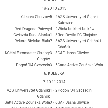
18-20.10.2015
Clearex Chorzów
5 - 2
AZS Uniwersytet Śląski
Katowice
Red Dragons Pniewy
4 - 2
Wisła Krakbet Kraków
Gwiazda Ruda Śląska
1 - 3
Red Devils FC Chojnice
Rekord Bielsko-Biała
7 - 3
AZS Uniwersytet Gdański
Gdańsk
KGHM Euromaster Chrobry
3 - 3
GAF Jasna Gliwice
Głogów
Pogoń '04 Szczecin
3 - 5
Gatta Active Zduńska Wola
6. KOLEJKA
7-10.11.2014
AZS Uniwersytet Gdański
1 - 2
Pogoń '04 Szczecin
Gdańsk
Gatta Active Zduńska Wola
3 - 6
GAF Jasna Gliwice