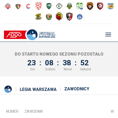
Głów
nawig
DO STARTU NOWEGO SEZONU POZOSTAŁO
23
:
08
:
38
:
52
Dni
Godzin
Minut
Sekund
ZAWODNICY
LEGIA WARSZAWA
NUMER
ZAWODNIK
WZ