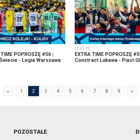
15.07.25
 TIME POPROSZĘ #56 |
EXTRA TIME POPROSZĘ #55
 Świecie - Legia Warszawa
Constract Lubawa - Piast G
«
1
2
3
4
5
6
7
8
9
»
POZOSTAŁE
D