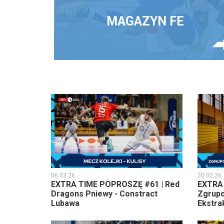
MAGAZYN FE
06.03.26
20.02.26
EXTRA TIME POPROSZĘ #61 | Red
EXTRA
Dragons Pniewy - Constract
Zgrupo
Lubawa
Ekstra