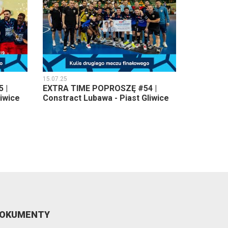
15.07.25
 |
EXTRA TIME POPROSZĘ #54 |
liwice
Constract Lubawa - Piast Gliwice
OKUMENTY