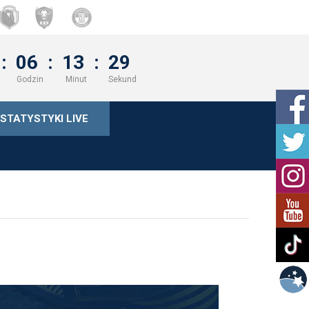
:
06
:
13
:
28
Godzin
Minut
Sekund
STATYSTYKI LIVE