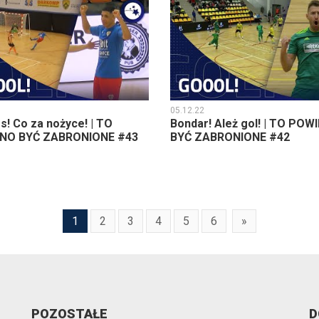
05.12.22
s! Co za nożyce! | TO
Bondar! Ależ gol! | TO POW
NO BYĆ ZABRONIONE #43
BYĆ ZABRONIONE #42
1
2
3
4
5
6
»
POZOSTAŁE
D