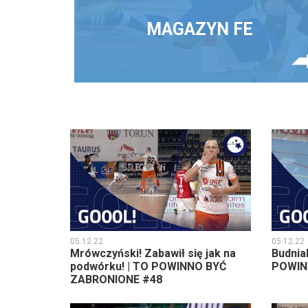
MAGAZYN FE
05.12.22
05.12.22
Mrówczyński! Zabawił się jak na
Budniak
podwórku! | TO POWINNO BYĆ
POWIN
ZABRONIONE #48