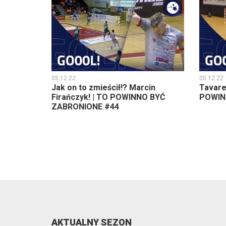
05.12.22
05.12.22
Jak on to zmieścił!? Marcin
Tavare
Firańczyk! | TO POWINNO BYĆ
POWIN
ZABRONIONE #44
AKTUALNY SEZON