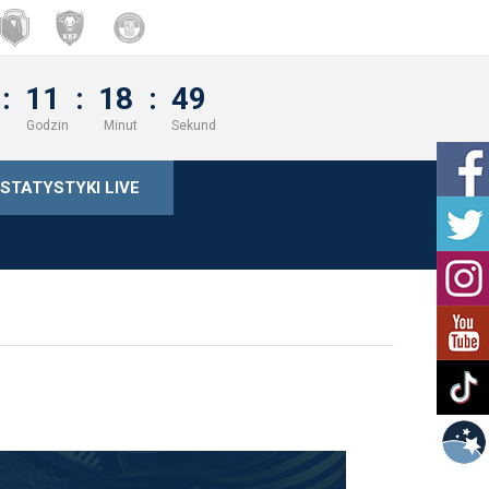
:
11
:
18
:
48
Godzin
Minut
Sekund
STATYSTYKI LIVE