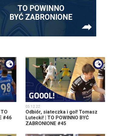
TO POWINNO
BYĆ ZABRONIONE
05.12.22
| TO
Odbiór, siateczka i gol! Tomasz
 #46
Lutecki! | TO POWINNO BYĆ
ZABRONIONE #45