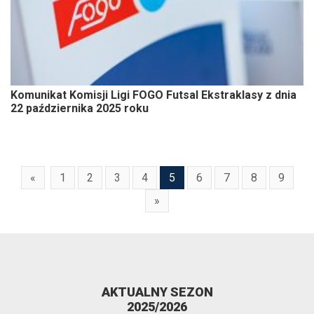
Komunikat Komisji Ligi FOGO Futsal Ekstraklasy z dnia
22 października 2025 roku
«
1
2
3
4
5
6
7
8
9
»
AKTUALNY SEZON
2025/2026