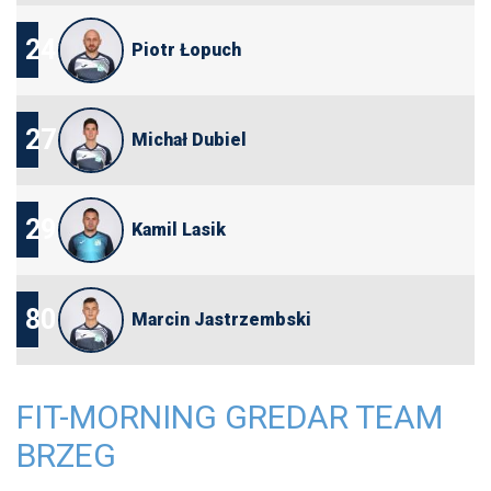
24
Piotr Łopuch
27
Michał Dubiel
29
Kamil Lasik
80
Marcin Jastrzembski
FIT-MORNING GREDAR TEAM
BRZEG