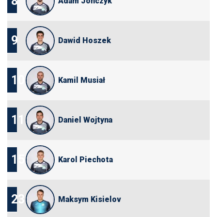
8
Adam Jonczyk
9
Dawid Hoszek
10
Kamil Musiał
11
Daniel Wojtyna
15
Karol Piechota
23
Maksym Kisielov