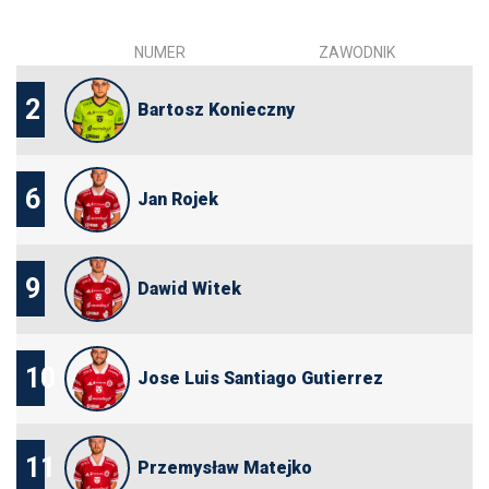
NUMER
ZAWODNIK
2
Bartosz Konieczny
6
Jan Rojek
9
Dawid Witek
10
Jose Luis Santiago Gutierrez
11
Przemysław Matejko