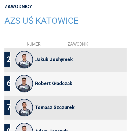
ZAWODNICY
AZS UŚ KATOWICE
NUMER
ZAWODNIK
2
Jakub Jochymek
6
Robert Gładczak
7
Tomasz Szczurek