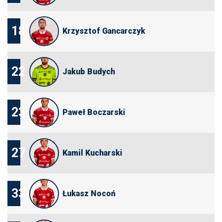
18
Krzysztof Gancarczyk
22
Jakub Budych
23
Paweł Boczarski
27
Kamil Kucharski
33
Łukasz Nocoń