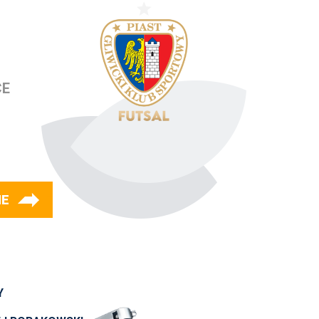
CE
IE
Y