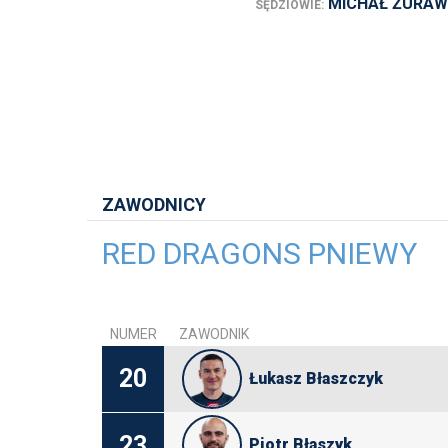
MICHAŁ ŻURAWS
SĘDZIOWIE:
ZAWODNICY
RED DRAGONS PNIEWY
NUMER
ZAWODNIK
20
Łukasz Błaszczyk
23
Piotr Błaszyk