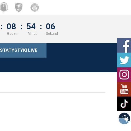
:
08
:
54
:
06
Godzin
Minut
Sekund
STATYSTYKI LIVE