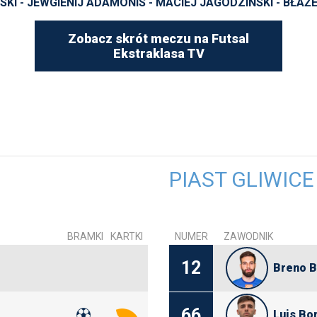
KI - JEWGIENIJ ADAMONIS - MACIEJ JAGODZIŃSKI - BŁA
Zobacz skrót meczu na Futsal
Ekstraklasa TV
PIAST GLIWICE
BRAMKI
KARTKI
NUMER
ZAWODNIK
12
Breno B
66
Luis Bo