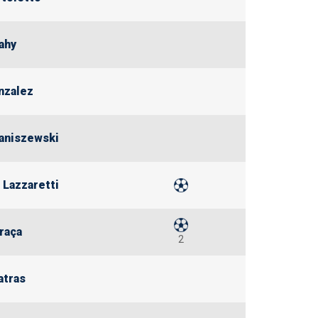
ahy
nzalez
aniszewski
 Lazzaretti
raça
2
atras