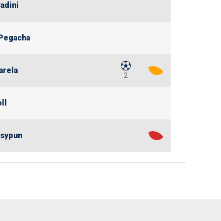
adini
Pegacha
arela
2
ll
Tsypun