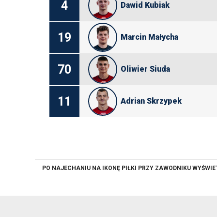
4
Dawid Kubiak
19
Marcin Małycha
70
Oliwier Siuda
11
Adrian Skrzypek
PO NAJECHANIU NA IKONĘ PIŁKI PRZY ZAWODNIKU WYŚWI