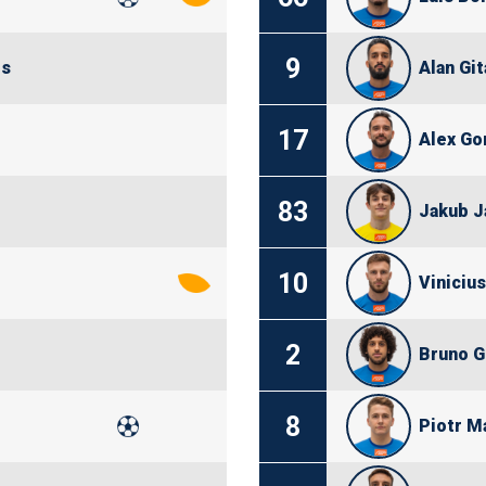
9
es
Alan Git
17
Alex Go
83
Jakub J
10
Vinicius
2
Bruno G
8
Piotr M