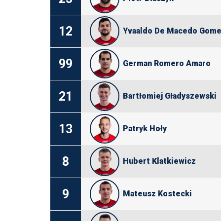
12
Yvaaldo De Macedo Gom
99
German Romero Amaro
21
Bartłomiej Gładyszewski
13
Patryk Hoły
8
Hubert Klatkiewicz
9
Mateusz Kostecki