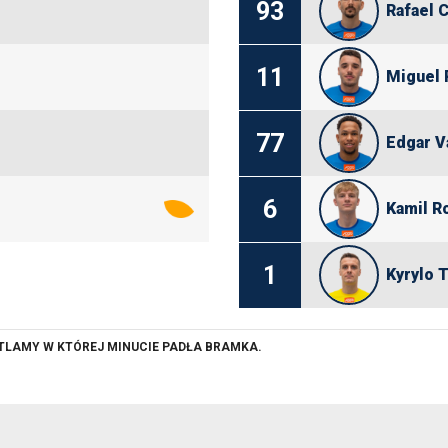
93
Rafael C
11
Miguel 
77
Edgar V
6
Kamil Ro
1
Kyrylo 
ETLAMY W KTÓREJ MINUCIE PADŁA BRAMKA.