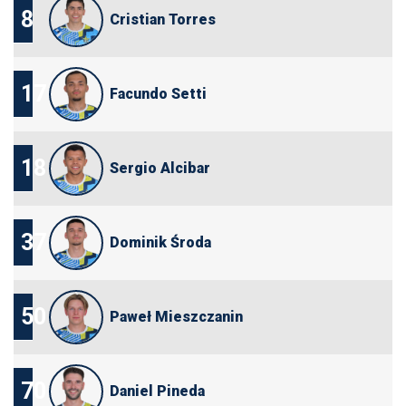
8
Cristian Torres
17
Facundo Setti
18
Sergio Alcibar
37
Dominik Środa
50
Paweł Mieszczanin
70
Daniel Pineda