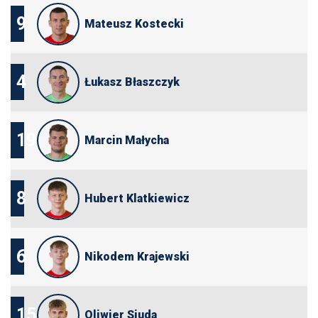
9
Mateusz Kostecki
4
Łukasz Błaszczyk
19
Marcin Małycha
8
Hubert Klatkiewicz
6
Nikodem Krajewski
15
Oliwier Siuda