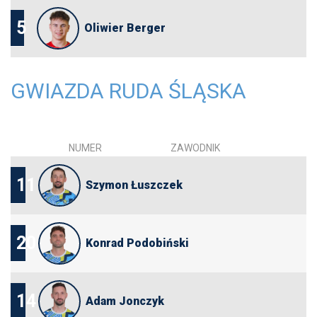
5
Oliwier Berger
GWIAZDA RUDA ŚLĄSKA
NUMER
ZAWODNIK
11
Szymon Łuszczek
20
Konrad Podobiński
14
Adam Jonczyk