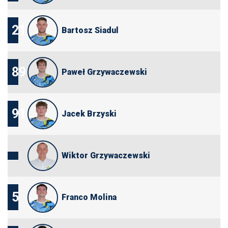
21
Bartosz Siadul
89
Paweł Grzywaczewski
91
Jacek Brzyski
Wiktor Grzywaczewski
5
Franco Molina