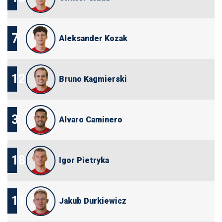
7
Aleksander Kozak
12
Bruno Kagmierski
3
Alvaro Caminero
18
Igor Pietryka
11
Jakub Durkiewicz