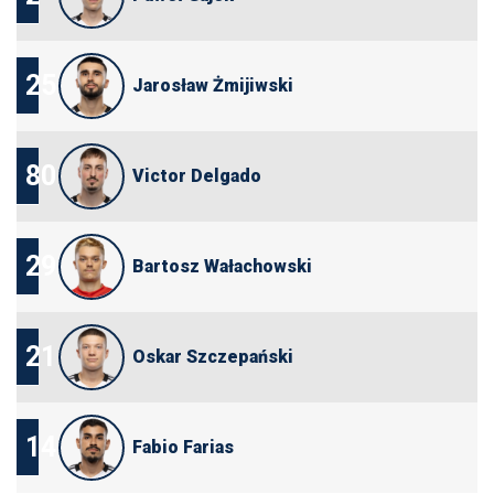
25
Jarosław Żmijiwski
80
Victor Delgado
29
Bartosz Wałachowski
21
Oskar Szczepański
14
Fabio Farias