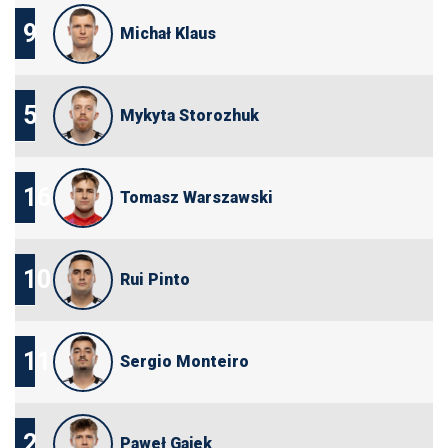
9
Michał Klaus
5
Mykyta Storozhuk
16
Tomasz Warszawski
10
Rui Pinto
11
Sergio Monteiro
2
Paweł Gajek