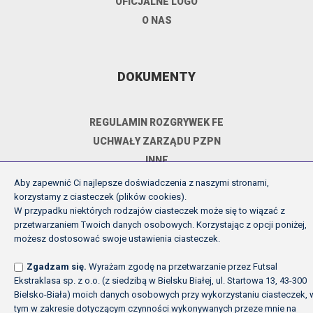
OFICJALNE LOGO
O NAS
DOKUMENTY
REGULAMIN ROZGRYWEK FE
UCHWAŁY ZARZĄDU PZPN
INNE
POLITYKA PRYWATNOŚCI
Aby zapewnić Ci najlepsze doświadczenia z naszymi stronami,
korzystamy z ciasteczek (plików cookies).
W przypadku niektórych rodzajów ciasteczek może się to wiązać z
przetwarzaniem Twoich danych osobowych. Korzystając z opcji poniżej,
Copyright (c) Futsal Ekstraklasa 2026
możesz dostosować swoje ustawienia ciasteczek.
Created by Fabryka w chmurach
Zgadzam się.
Wyrażam zgodę na przetwarzanie przez Futsal
Ekstraklasa sp. z o.o. (z siedzibą w Bielsku Białej, ul. Startowa 13, 43-300
Bielsko-Biała) moich danych osobowych przy wykorzystaniu ciasteczek, 
tym w zakresie dotyczącym czynności wykonywanych przeze mnie na