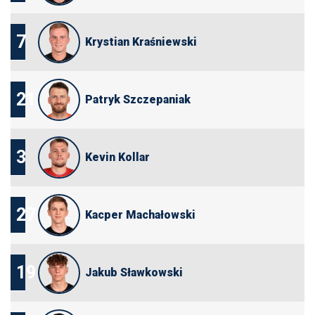
7
Krystian Kraśniewski
21
Patryk Szczepaniak
3
Kevin Kollar
27
Kacper Machałowski
19
Jakub Sławkowski