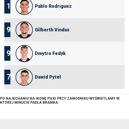
12
Pablo Rodriguez
97
Gilberth Vindas
9
Dmytro Fedyk
79
Dawid Pytel
PO NAJECHANIU NA IKONĘ PIŁKI PRZY ZAWODNIKU WYŚWIETLAMY W
KTÓREJ MINUCIE PADŁA BRAMKA.