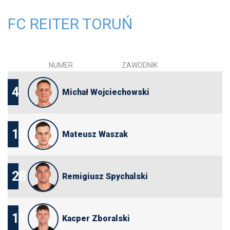
FC REITER TORUŃ
NUMER
ZAWODNIK
4
Michał Wojciechowski
13
Mateusz Waszak
28
Remigiusz Spychalski
11
Kacper Zboralski