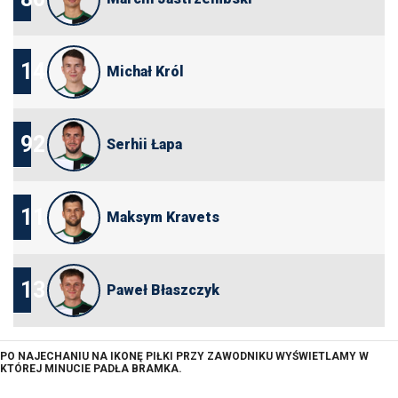
14
Michał Król
92
Serhii Łapa
11
Maksym Kravets
13
Paweł Błaszczyk
PO NAJECHANIU NA IKONĘ PIŁKI PRZY ZAWODNIKU WYŚWIETLAMY W
KTÓREJ MINUCIE PADŁA BRAMKA.