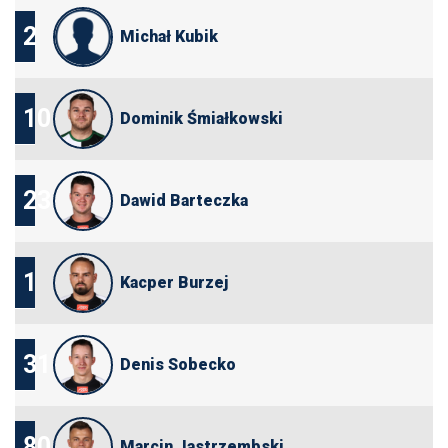
2
Michał Kubik
10
Dominik Śmiałkowski
23
Dawid Barteczka
1
Kacper Burzej
31
Denis Sobecko
80
Marcin Jastrzembski