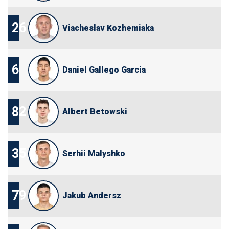
26
Viacheslav Kozhemiaka
6
Daniel Gallego Garcia
82
Albert Betowski
35
Serhii Malyshko
79
Jakub Andersz