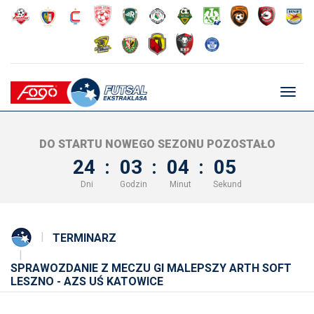
Głów
nawig
DO STARTU NOWEGO SEZONU POZOSTAŁO
24
:
03
:
04
:
04
Dni
Godzin
Minut
Sekund
TERMINARZ
SPRAWOZDANIE Z MECZU GI MALEPSZY ARTH SOFT
LESZNO - AZS UŚ KATOWICE