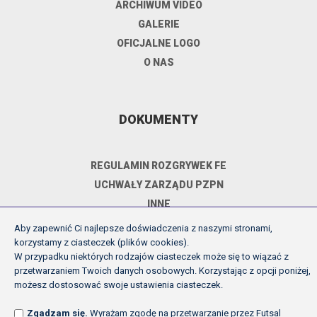
ARCHIWUM VIDEO
GALERIE
OFICJALNE LOGO
O NAS
DOKUMENTY
REGULAMIN ROZGRYWEK FE
UCHWAŁY ZARZĄDU PZPN
INNE
POLITYKA PRYWATNOŚCI
Aby zapewnić Ci najlepsze doświadczenia z naszymi stronami,
korzystamy z ciasteczek (plików cookies).
W przypadku niektórych rodzajów ciasteczek może się to wiązać z
przetwarzaniem Twoich danych osobowych. Korzystając z opcji poniżej,
Copyright (c) Futsal Ekstraklasa 2026
możesz dostosować swoje ustawienia ciasteczek.
Created by Fabryka w chmurach
Zgadzam się.
Wyrażam zgodę na przetwarzanie przez Futsal