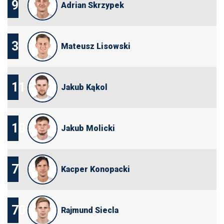
9
Adrian Skrzypek
3
Mateusz Lisowski
11
Jakub Kąkol
10
Jakub Molicki
7
Kacper Konopacki
70
Rajmund Siecla