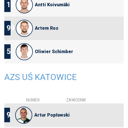
12
Antti Koivumäki
99
Artem Ros
5
Oliwier Schimber
AZS UŚ KATOWICE
NUMER
ZAWODNIK
9
Artur Popławski