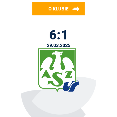
O KLUBIE
6:1
29.03.2025