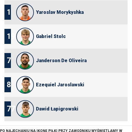
1
Yaroslav Morykyshka
19
Gabriel Stolc
7
Janderson De Oliveira
8
Ezequiel Jaroslawski
77
Dawid Łapigrowski
PO NAJECHANIU NA IKONĘ PIŁKI PRZY ZAWODNIKU WYŚWIETLAMY W