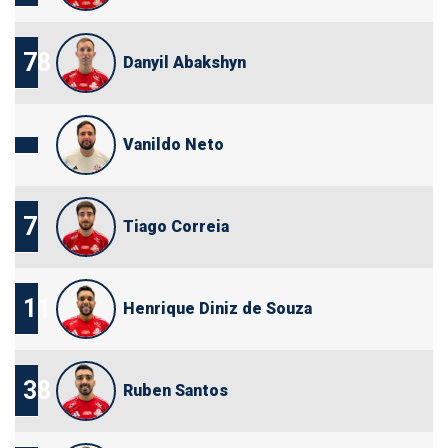
78
Danyil Abakshyn
Vanildo Neto
7
Tiago Correia
11
Henrique Diniz de Souza
38
Ruben Santos