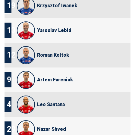
19
Krzysztof Iwanek
13
Yaroslav Lebid
12
Roman Koltok
9
Artem Fareniuk
4
Leo Santana
29
Nazar Shved