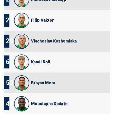
23
Filip Vaktor
28
Viacheslav Kozhemiaka
6
Kamil Roll
55
Brayan Mera
42
Moustapha Diakite