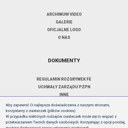
ARCHIWUM VIDEO
GALERIE
OFICJALNE LOGO
O NAS
DOKUMENTY
REGULAMIN ROZGRYWEK FE
UCHWAŁY ZARZĄDU PZPN
INNE
POLITYKA PRYWATNOŚCI
Aby zapewnić Ci najlepsze doświadczenia z naszymi stronami,
korzystamy z ciasteczek (plików cookies).
W przypadku niektórych rodzajów ciasteczek może się to wiązać z
przetwarzaniem Twoich danych osobowych. Korzystając z opcji poniżej,
Copyright (c) Futsal Ekstraklasa 2026
możesz dostosować swoje ustawienia ciasteczek.