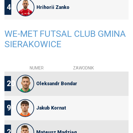
44
Hrihorii Zanko
WE-MET FUTSAL CLUB GMINA
SIERAKOWICE
NUMER
ZAWODNIK
20
Oleksandr Bondar
99
Jakub Kornat
2
Mateusz Madziąg