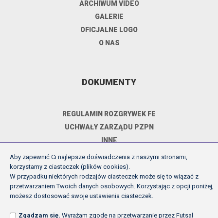
ARCHIWUM VIDEO
GALERIE
OFICJALNE LOGO
O NAS
DOKUMENTY
REGULAMIN ROZGRYWEK FE
UCHWAŁY ZARZĄDU PZPN
INNE
POLITYKA PRYWATNOŚCI
Aby zapewnić Ci najlepsze doświadczenia z naszymi stronami,
korzystamy z ciasteczek (plików cookies).
W przypadku niektórych rodzajów ciasteczek może się to wiązać z
przetwarzaniem Twoich danych osobowych. Korzystając z opcji poniżej,
Copyright (c) Futsal Ekstraklasa 2026
możesz dostosować swoje ustawienia ciasteczek.
Created by Fabryka w chmurach
Zgadzam się.
Wyrażam zgodę na przetwarzanie przez Futsal