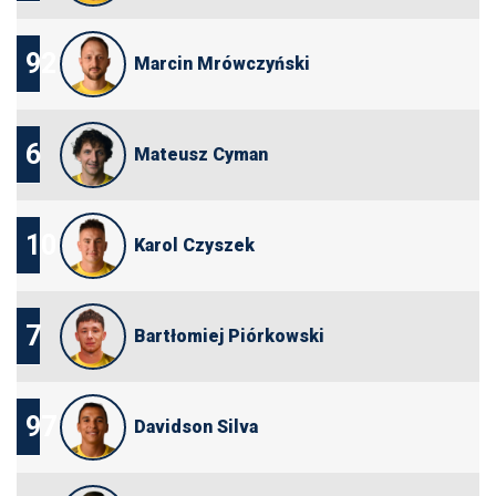
92
Marcin Mrówczyński
6
Mateusz Cyman
10
Karol Czyszek
7
Bartłomiej Piórkowski
97
Davidson Silva