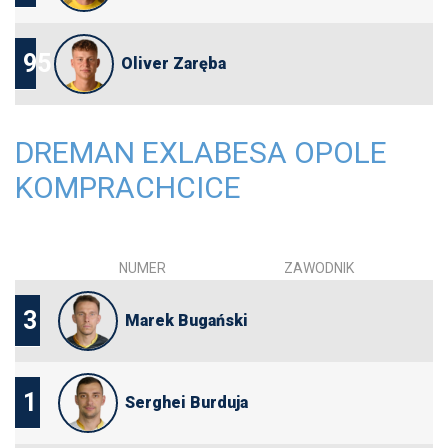
95
Oliver Zaręba
DREMAN EXLABESA OPOLE
KOMPRACHCICE
NUMER
ZAWODNIK
3
Marek Bugański
1
Serghei Burduja