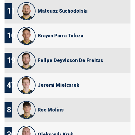
11
Mateusz Suchodolski
10
Brayan Parra Toloza
19
Felipe Deyvisson De Freitas
47
Jeremi Mielcarek
8
Roc Molins
30
Oleksandr Kruk