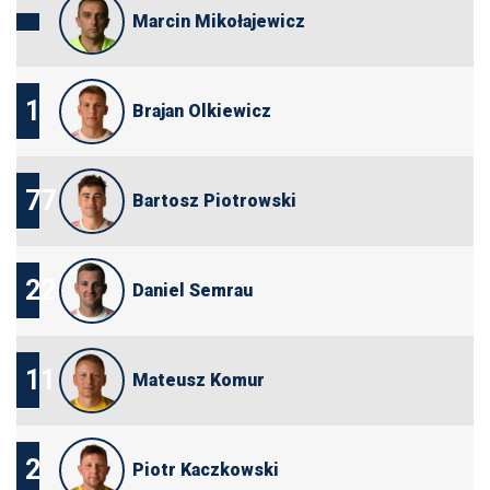
Marcin Mikołajewicz
1
Brajan Olkiewicz
77
Bartosz Piotrowski
22
Daniel Semrau
11
Mateusz Komur
2
Piotr Kaczkowski