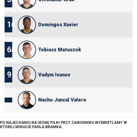
16
Domingos Xavier
68
Tobiasz Matuszok
9
Vadym Ivanov
Nacho Juncal Valero
PO NAJECHANIU NA IKONĘ PIŁKI PRZY ZAWODNIKU WYŚWIETLAMY W
KTÓREJ MINUCIE PADŁA BRAMKA.