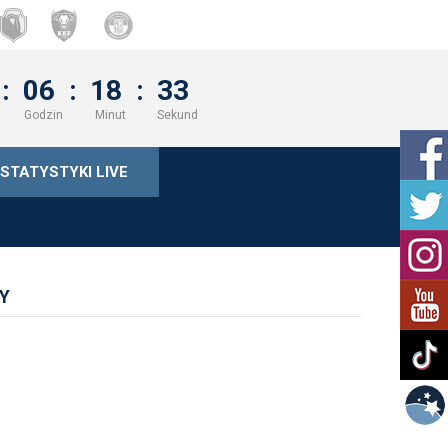
:
06
:
18
:
33
Godzin
Minut
Sekund
STATYSTYKI LIVE
Y