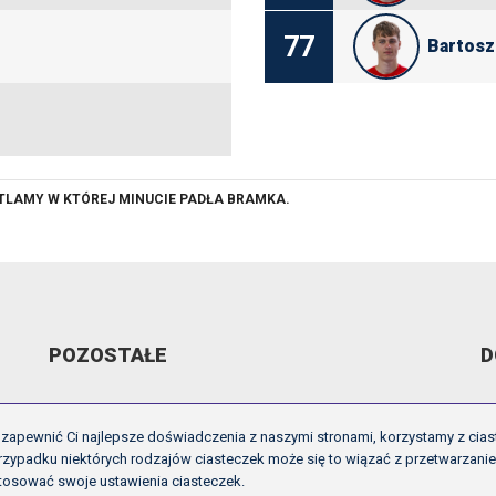
77
Bartosz
ETLAMY W KTÓREJ MINUCIE PADŁA BRAMKA.
POZOSTAŁE
D
ARCHIWUM VIDEO
R
zapewnić Ci najlepsze doświadczenia z naszymi stronami, korzystamy z cias
GALERIE
U
zypadku niektórych rodzajów ciasteczek może się to wiązać z przetwarzani
tosować swoje ustawienia ciasteczek.
OFICJALNE LOGO
I