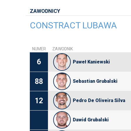
ZAWODNICY
CONSTRACT LUBAWA
NUMER
ZAWODNIK
6
Paweł Kaniewski
88
Sebastian Grubalski
12
Pedro De Oliveira Silva
Dawid Grubalski