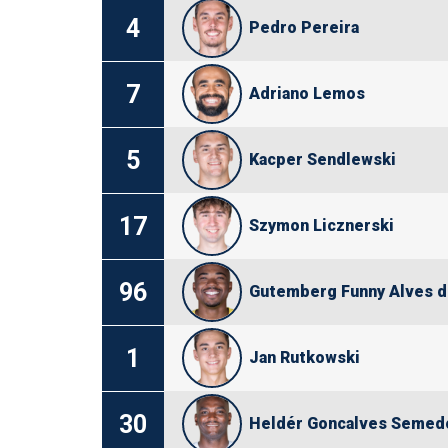
4
Pedro Pereira
7
Adriano Lemos
5
Kacper Sendlewski
17
Szymon Licznerski
96
Gutemberg Funny Alves d
1
Jan Rutkowski
30
Heldér Goncalves Semed