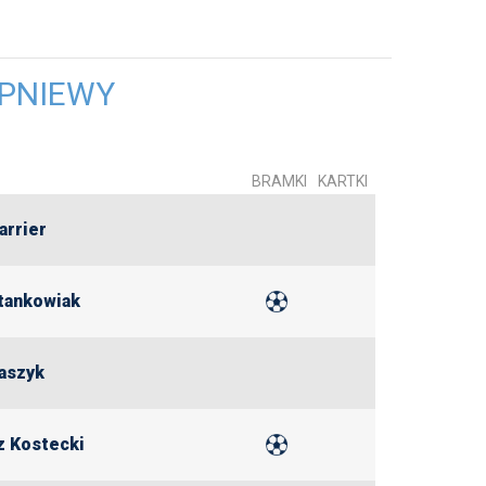
 PNIEWY
BRAMKI
KARTKI
arrier
tankowiak
łaszyk
 Kostecki