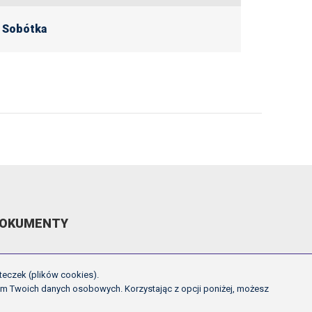
 Sobótka
OKUMENTY
EGULAMIN ROZGRYWEK FE
teczek (plików cookies).
CHWAŁY ZARZĄDU PZPN
em Twoich danych osobowych. Korzystając z opcji poniżej, możesz
NNE