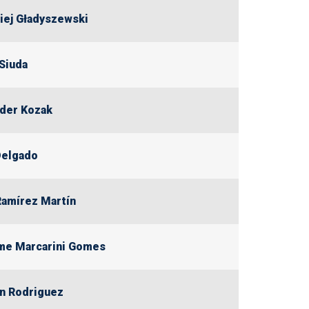
iej Gładyszewski
 Siuda
der Kozak
Delgado
Ramírez Martín
me Marcarini Gomes
an Rodriguez