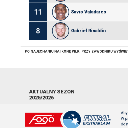
11
Savio Valadares
8
Gabriel Rinaldin
PO NAJECHANIU NA IKONĘ PIŁKI PRZY ZAWODNIKU WYŚWI
AKTUALNY SEZON
2025/2026
KOMUNIKATY
Aby 
TERMINARZ
W pr
dos
NAPOMNIENIA/WYKLUCZENIA