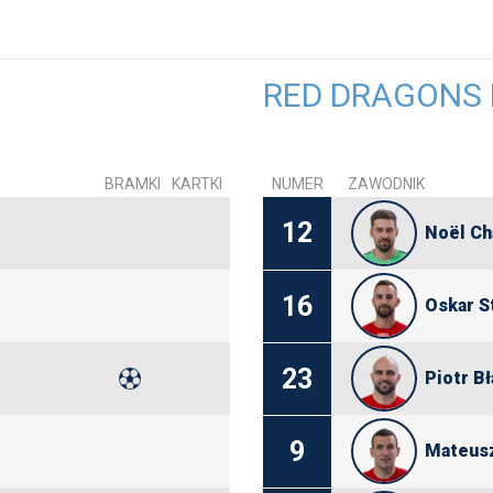
RED DRAGONS
BRAMKI
KARTKI
NUMER
ZAWODNIK
12
Noël Ch
16
Oskar S
23
Piotr B
9
Mateusz