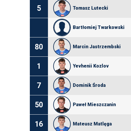
5
Tomasz Lutecki
Bartłomiej Twarkowski
80
Marcin Jastrzembski
1
Yevhenii Kozlov
7
Dominik Środa
50
Paweł Mieszczanin
16
Mateusz Matlęga