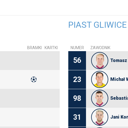
PIAST GLIWICE
BRAMKI
KARTKI
NUMER
ZAWODNIK
56
Tomasz 
23
Michał 
98
Sebasti
31
Jani Ko