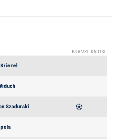
BRAMKI
KARTKI
Kriezel
Widuch
an Szadurski
rpela