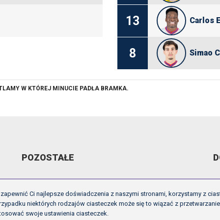
13
Carlos 
8
Simao C
ETLAMY W KTÓREJ MINUCIE PADŁA BRAMKA.
POZOSTAŁE
D
ARCHIWUM VIDEO
R
zapewnić Ci najlepsze doświadczenia z naszymi stronami, korzystamy z cias
GALERIE
U
zypadku niektórych rodzajów ciasteczek może się to wiązać z przetwarzani
tosować swoje ustawienia ciasteczek.
OFICJALNE LOGO
I