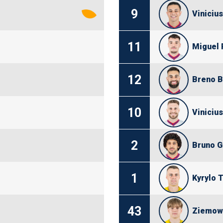
9
Vinicius
11
Miguel 
12
Breno B
10
Vinicius
2
Bruno G
1
Kyrylo 
43
Ziemowi