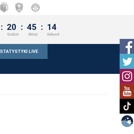
:
20
:
45
:
14
Godzin
Minut
Sekund
STATYSTYKI LIVE