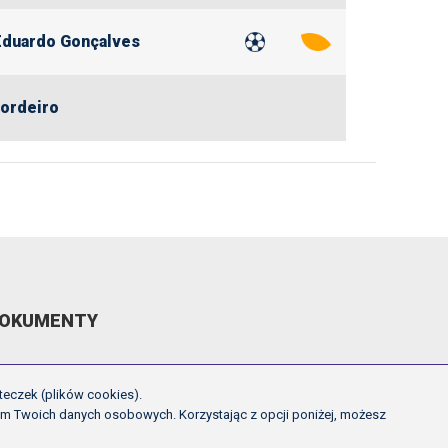
Eduardo Gonçalves
ordeiro
OKUMENTY
EGULAMIN ROZGRYWEK FE
teczek (plików cookies).
CHWAŁY ZARZĄDU PZPN
em Twoich danych osobowych. Korzystając z opcji poniżej, możesz
NNE