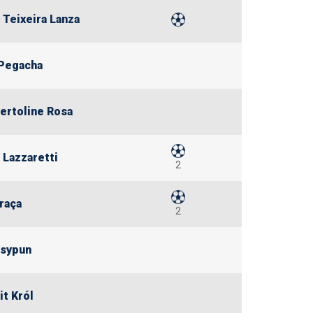
 Teixeira Lanza
Pegacha
ertoline Rosa
 Lazzaretti
2
raça
2
Tsypun
t Król