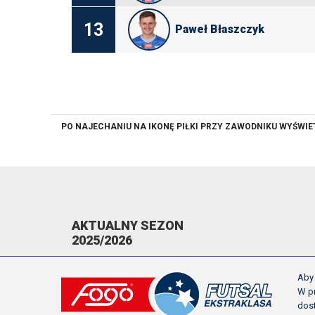
13
Paweł Błaszczyk
PO NAJECHANIU NA IKONĘ PIŁKI PRZY ZAWODNIKU WYŚWI
AKTUALNY SEZON
2025/2026
KOMUNIKATY
Aby 
TERMINARZ
W pr
dos
NAPOMNIENIA/WYKLUCZENIA