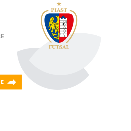
CE
IE