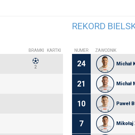
REKORD BIELS
BRAMKI
KARTKI
NUMER
ZAWODNIK
24
Michał 
2
21
Michał 
10
Paweł B
7
Mikołaj