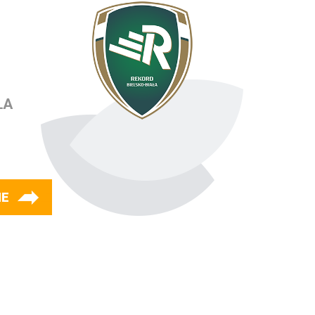
ŁA
IE