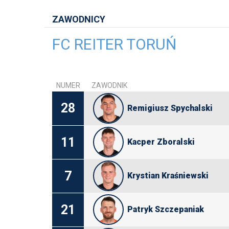
ZAWODNICY
FC REITER TORUŃ
NUMER
ZAWODNIK
28
Remigiusz Spychalski
11
Kacper Zboralski
7
Krystian Kraśniewski
21
Patryk Szczepaniak