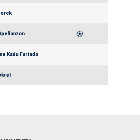
lorek
Spellanzon
me Kadu Furtado
ykręt