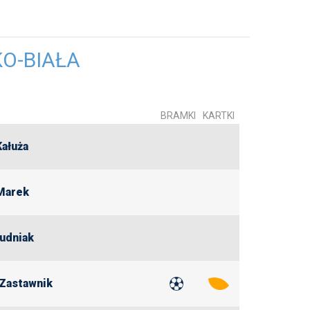
KO-BIAŁA
BRAMKI
KARTKI
Kałuża
Marek
udniak
 Zastawnik