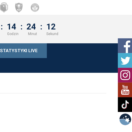
:
14
:
24
:
11
Godzin
Minut
Sekund
STATYSTYKI LIVE