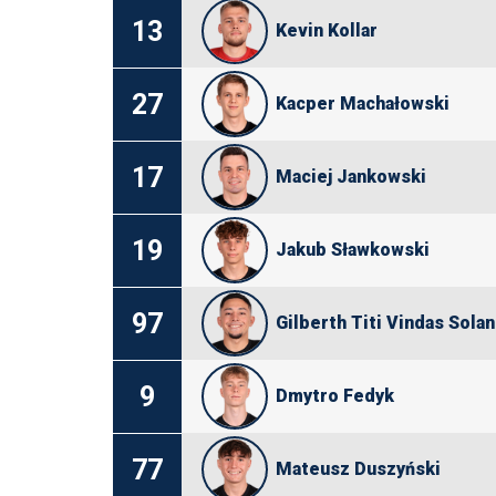
13
Kevin Kollar
27
Kacper Machałowski
17
Maciej Jankowski
19
Jakub Sławkowski
97
Gilberth Titi Vindas Sola
9
Dmytro Fedyk
77
Mateusz Duszyński