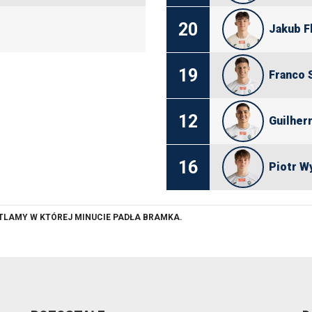
20
Jakub F
19
Franco 
12
Guilher
16
Piotr W
ETLAMY W KTÓREJ MINUCIE PADŁA BRAMKA.