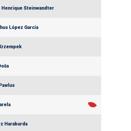
 Henrique Steinwandter
hus López García
 Krzempek
Doša
Pawlus
arela
z Haraburda