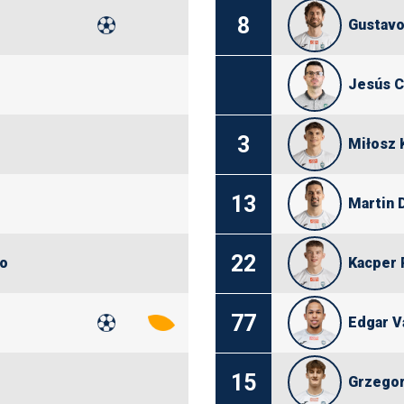
8
Gustavo
Jesús C
3
Miłosz
13
Martin 
22
no
Kacper 
77
Edgar V
15
Grzegor