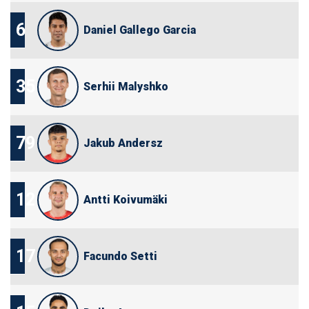
6
Daniel Gallego Garcia
35
Serhii Malyshko
79
Jakub Andersz
12
Antti Koivumäki
17
Facundo Setti