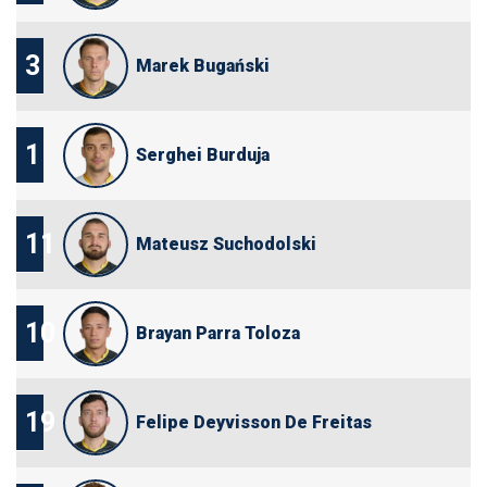
3
Marek Bugański
1
Serghei Burduja
11
Mateusz Suchodolski
10
Brayan Parra Toloza
19
Felipe Deyvisson De Freitas