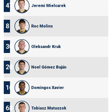
47
Jeremi Mielcarek
8
Roc Molins
30
Oleksandr Kruk
20
Noel Gómez Buján
16
Domingos Xavier
68
Tobiasz Matuszok