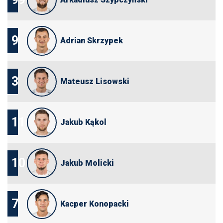
9
Adrian Skrzypek
3
Mateusz Lisowski
11
Jakub Kąkol
10
Jakub Molicki
7
Kacper Konopacki