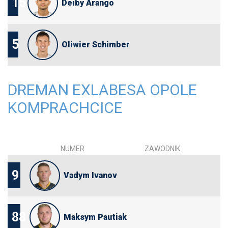
15
Deiby Arango
5
Oliwier Schimber
DREMAN EXLABESA OPOLE
KOMPRACHCICE
NUMER
ZAWODNIK
9
Vadym Ivanov
88
Maksym Pautiak