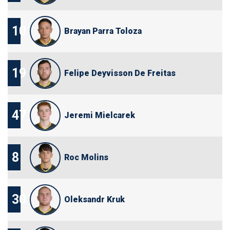
10
Brayan Parra Toloza
19
Felipe Deyvisson De Freitas
47
Jeremi Mielcarek
8
Roc Molins
30
Oleksandr Kruk