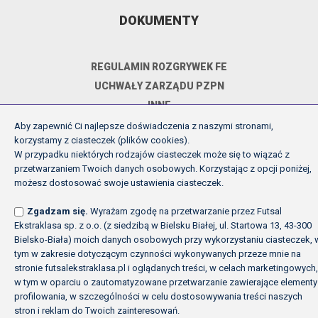
DOKUMENTY
REGULAMIN ROZGRYWEK FE
UCHWAŁY ZARZĄDU PZPN
INNE
POLITYKA PRYWATNOŚCI
Aby zapewnić Ci najlepsze doświadczenia z naszymi stronami,
korzystamy z ciasteczek (plików cookies).
W przypadku niektórych rodzajów ciasteczek może się to wiązać z
przetwarzaniem Twoich danych osobowych. Korzystając z opcji poniżej,
Copyright (c) Futsal Ekstraklasa 2026
możesz dostosować swoje ustawienia ciasteczek.
Created by Fabryka w chmurach
Zgadzam się.
Wyrażam zgodę na przetwarzanie przez Futsal
Ekstraklasa sp. z o.o. (z siedzibą w Bielsku Białej, ul. Startowa 13, 43-300
Bielsko-Biała) moich danych osobowych przy wykorzystaniu ciasteczek, 
tym w zakresie dotyczącym czynności wykonywanych przeze mnie na
stronie futsalekstraklasa.pl i oglądanych treści, w celach marketingowych,
w tym w oparciu o zautomatyzowane przetwarzanie zawierające elementy
profilowania, w szczególności w celu dostosowywania treści naszych
stron i reklam do Twoich zainteresowań.