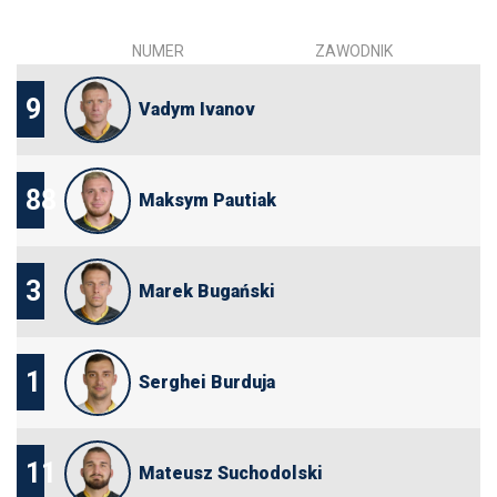
NUMER
ZAWODNIK
9
Vadym Ivanov
88
Maksym Pautiak
3
Marek Bugański
1
Serghei Burduja
11
Mateusz Suchodolski