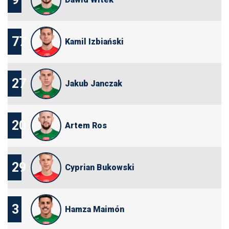
77
Kamil Izbiański
27
Jakub Janczak
20
Artem Ros
29
Cyprian Bukowski
3
Hamza Maimón