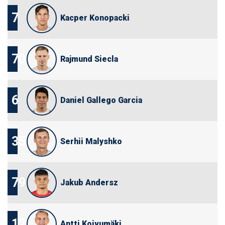
7
Kacper Konopacki
70
Rajmund Siecla
6
Daniel Gallego Garcia
35
Serhii Malyshko
79
Jakub Andersz
12
Antti Koivumäki