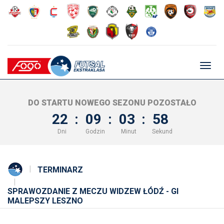
Głów
nawig
DO STARTU NOWEGO SEZONU POZOSTAŁO
22
:
09
:
03
:
57
Dni
Godzin
Minut
Sekund
TERMINARZ
SPRAWOZDANIE Z MECZU WIDZEW ŁÓDŹ - GI
MALEPSZY LESZNO