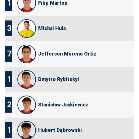
18
Filip Marton
35
Michal Hula
7
Jefferson Moreno Ortiz
11
Dmytro Rybitskyi
21
Stanisław Jaśkiewicz
14
Hubert Dąbrowski