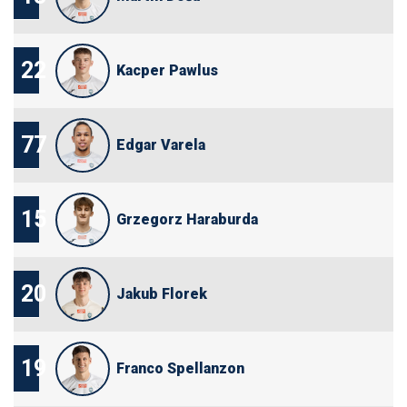
22
Kacper Pawlus
77
Edgar Varela
15
Grzegorz Haraburda
20
Jakub Florek
19
Franco Spellanzon