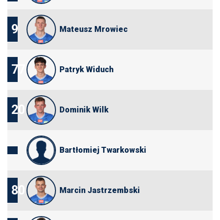
9
Mateusz Mrowiec
77
Patryk Widuch
20
Dominik Wilk
Bartłomiej Twarkowski
80
Marcin Jastrzembski