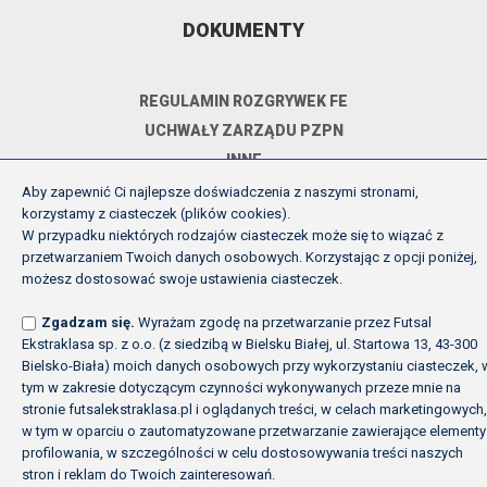
DOKUMENTY
REGULAMIN ROZGRYWEK FE
UCHWAŁY ZARZĄDU PZPN
INNE
POLITYKA PRYWATNOŚCI
Aby zapewnić Ci najlepsze doświadczenia z naszymi stronami,
korzystamy z ciasteczek (plików cookies).
W przypadku niektórych rodzajów ciasteczek może się to wiązać z
przetwarzaniem Twoich danych osobowych. Korzystając z opcji poniżej,
Copyright (c) Futsal Ekstraklasa 2026
możesz dostosować swoje ustawienia ciasteczek.
Created by Fabryka w chmurach
Zgadzam się.
Wyrażam zgodę na przetwarzanie przez Futsal
Ekstraklasa sp. z o.o. (z siedzibą w Bielsku Białej, ul. Startowa 13, 43-300
Bielsko-Biała) moich danych osobowych przy wykorzystaniu ciasteczek, 
tym w zakresie dotyczącym czynności wykonywanych przeze mnie na
stronie futsalekstraklasa.pl i oglądanych treści, w celach marketingowych,
w tym w oparciu o zautomatyzowane przetwarzanie zawierające elementy
profilowania, w szczególności w celu dostosowywania treści naszych
stron i reklam do Twoich zainteresowań.