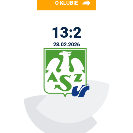
O KLUBIE
13:2
28.02.2026