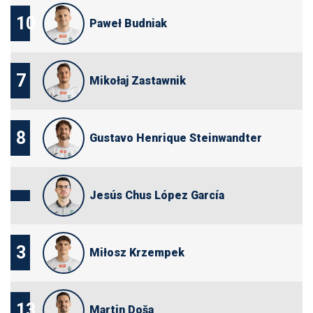
10
Paweł Budniak
7
Mikołaj Zastawnik
8
Gustavo Henrique Steinwandter
Jesús Chus López García
3
Miłosz Krzempek
13
Martin Doša