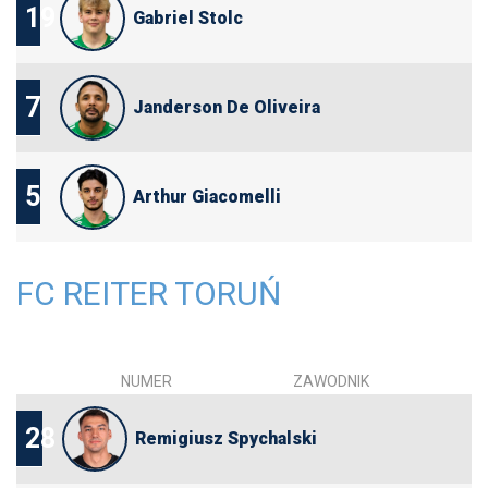
19
Gabriel Stolc
7
Janderson De Oliveira
5
Arthur Giacomelli
FC REITER TORUŃ
NUMER
ZAWODNIK
28
Remigiusz Spychalski