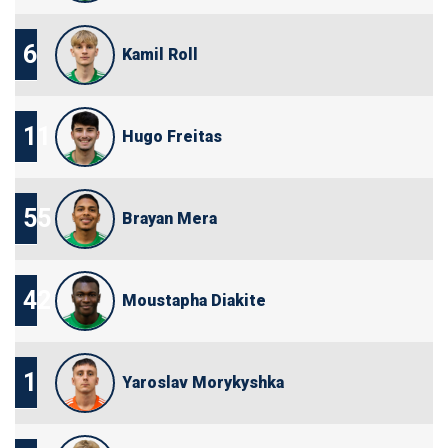
6
Kamil Roll
11
Hugo Freitas
55
Brayan Mera
42
Moustapha Diakite
1
Yaroslav Morykyshka