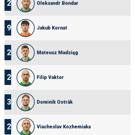
20
Oleksandr Bondar
99
Jakub Kornat
2
Mateusz Madziąg
23
Filip Vaktor
37
Dominik Ostrák
28
Viacheslav Kozhemiaka