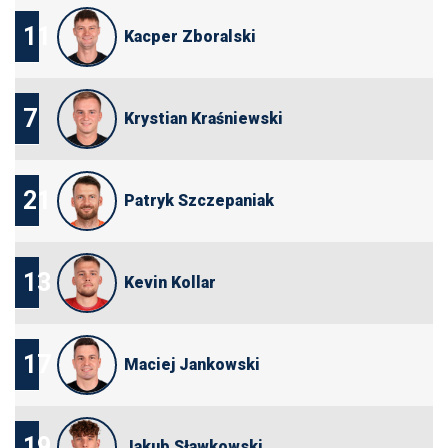
11
Kacper Zboralski
7
Krystian Kraśniewski
21
Patryk Szczepaniak
13
Kevin Kollar
17
Maciej Jankowski
19
Jakub Sławkowski