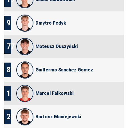
9
Dmytro Fedyk
77
Mateusz Duszyński
8
Guillermo Sanchez Gomez
1
Marcel Falkowski
20
Bartosz Maciejewski