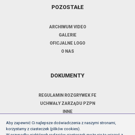
POZOSTAŁE
ARCHIWUM VIDEO
GALERIE
OFICJALNE LOGO
O NAS
DOKUMENTY
REGULAMIN ROZGRYWEK FE
UCHWAŁY ZARZĄDU PZPN
INNE
POLITYKA PRYWATNOŚCI
Aby zapewnić Ci najlepsze doświadczenia z naszymi stronami,
korzystamy z ciasteczek (plików cookies).
W przypadku niektórych rodzajów ciasteczek może się to wiązać z