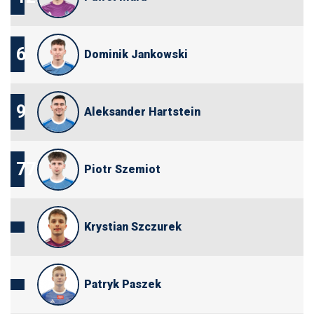
6
Dominik Jankowski
9
Aleksander Hartstein
77
Piotr Szemiot
Krystian Szczurek
Patryk Paszek