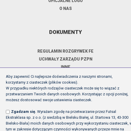
OFICJALNE LOGO
O NAS
DOKUMENTY
REGULAMIN ROZGRYWEK FE
UCHWAŁY ZARZĄDU PZPN
INNE
POLITYKA PRYWATNOŚCI
Aby zapewnić Ci najlepsze doświadczenia z naszymi stronami,
korzystamy z ciasteczek (plików cookies).
W przypadku niektórych rodzajów ciasteczek może się to wiązać z
przetwarzaniem Twoich danych osobowych. Korzystając z opcji poniżej,
Copyright (c) Futsal Ekstraklasa 2026
możesz dostosować swoje ustawienia ciasteczek.
Created by Fabryka w chmurach
Zgadzam się.
Wyrażam zgodę na przetwarzanie przez Futsal
Ekstraklasa sp. z o.o. (z siedzibą w Bielsku Białej, ul. Startowa 13, 43-300
Bielsko-Biała) moich danych osobowych przy wykorzystaniu ciasteczek, 
tym w zakresie dotyczącym czynności wykonywanych przeze mnie na