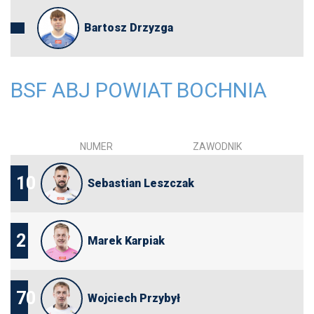
Bartosz Drzyzga
BSF ABJ POWIAT BOCHNIA
NUMER
ZAWODNIK
10
Sebastian Leszczak
2
Marek Karpiak
70
Wojciech Przybył