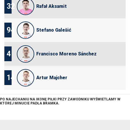
32
Rafał Aksamit
94
Stefano Galešić
4
Francisco Moreno Sánchez
14
Artur Majcher
PO NAJECHANIU NA IKONĘ PIŁKI PRZY ZAWODNIKU WYŚWIETLAMY W
KTÓREJ MINUCIE PADŁA BRAMKA.