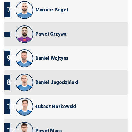
7
Mariusz Seget
Paweł Grzywa
90
Daniel Wojtyna
8
Daniel Jagodziński
11
Łukasz Borkowski
12
Paweł Mura