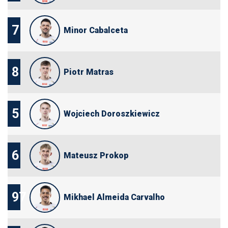
7
Minor Cabalceta
8
Piotr Matras
5
Wojciech Doroszkiewicz
6
Mateusz Prokop
97
Mikhael Almeida Carvalho