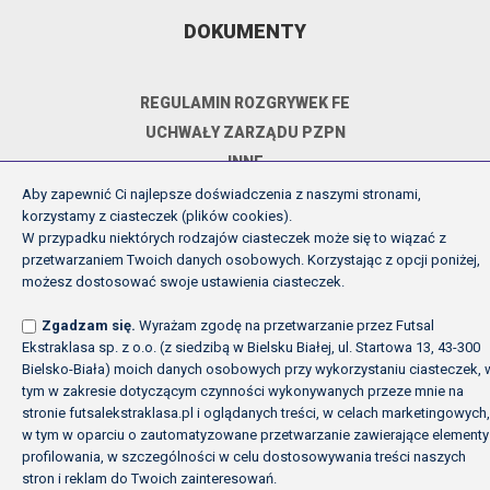
DOKUMENTY
REGULAMIN ROZGRYWEK FE
UCHWAŁY ZARZĄDU PZPN
INNE
POLITYKA PRYWATNOŚCI
Aby zapewnić Ci najlepsze doświadczenia z naszymi stronami,
korzystamy z ciasteczek (plików cookies).
W przypadku niektórych rodzajów ciasteczek może się to wiązać z
przetwarzaniem Twoich danych osobowych. Korzystając z opcji poniżej,
Copyright (c) Futsal Ekstraklasa 2026
możesz dostosować swoje ustawienia ciasteczek.
Created by Fabryka w chmurach
Zgadzam się.
Wyrażam zgodę na przetwarzanie przez Futsal
Ekstraklasa sp. z o.o. (z siedzibą w Bielsku Białej, ul. Startowa 13, 43-300
Bielsko-Biała) moich danych osobowych przy wykorzystaniu ciasteczek, 
tym w zakresie dotyczącym czynności wykonywanych przeze mnie na
stronie futsalekstraklasa.pl i oglądanych treści, w celach marketingowych,
w tym w oparciu o zautomatyzowane przetwarzanie zawierające elementy
profilowania, w szczególności w celu dostosowywania treści naszych
stron i reklam do Twoich zainteresowań.