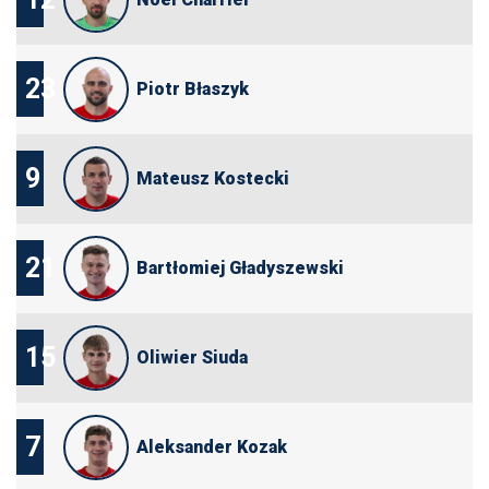
23
Piotr Błaszyk
9
Mateusz Kostecki
21
Bartłomiej Gładyszewski
15
Oliwier Siuda
7
Aleksander Kozak