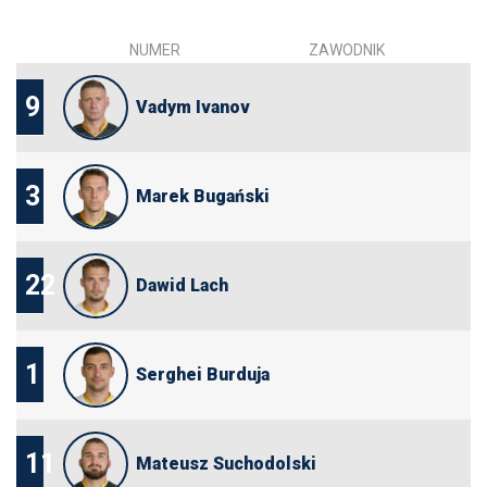
NUMER
ZAWODNIK
9
Vadym Ivanov
3
Marek Bugański
22
Dawid Lach
1
Serghei Burduja
11
Mateusz Suchodolski