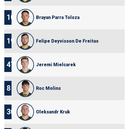
10
Brayan Parra Toloza
19
Felipe Deyvisson De Freitas
47
Jeremi Mielcarek
8
Roc Molins
30
Oleksandr Kruk