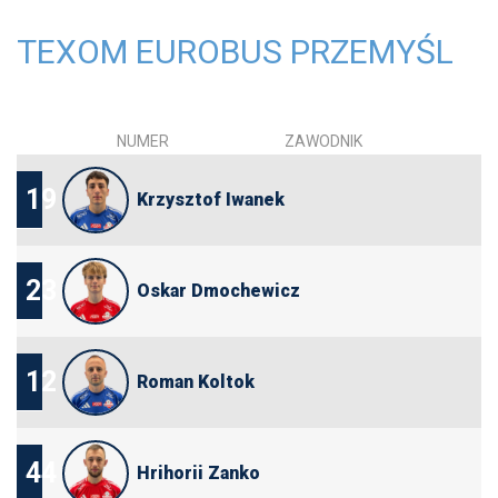
TEXOM EUROBUS PRZEMYŚL
NUMER
ZAWODNIK
19
Krzysztof Iwanek
23
Oskar Dmochewicz
12
Roman Koltok
44
Hrihorii Zanko