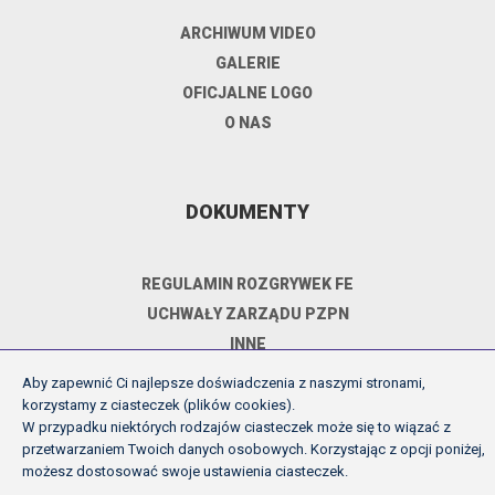
ARCHIWUM VIDEO
GALERIE
OFICJALNE LOGO
O NAS
DOKUMENTY
REGULAMIN ROZGRYWEK FE
UCHWAŁY ZARZĄDU PZPN
INNE
POLITYKA PRYWATNOŚCI
Aby zapewnić Ci najlepsze doświadczenia z naszymi stronami,
korzystamy z ciasteczek (plików cookies).
W przypadku niektórych rodzajów ciasteczek może się to wiązać z
przetwarzaniem Twoich danych osobowych. Korzystając z opcji poniżej,
Copyright (c) Futsal Ekstraklasa 2026
możesz dostosować swoje ustawienia ciasteczek.
Created by Fabryka w chmurach