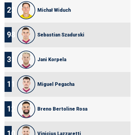
23
Michał Widuch
98
Sebastian Szadurski
31
Jani Korpela
11
Miguel Pegacha
12
Breno Bertoline Rosa
10
Vinicius Lazzaretti