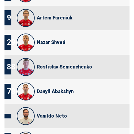
9
Artem Fareniuk
29
Nazar Shved
88
Rostislav Semenchenko
78
Danyil Abakshyn
Vanildo Neto