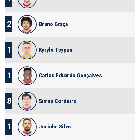
2
Bruno Graça
1
Kyrylo Tsypun
13
Carlos Eduardo Gonçalves
8
Simao Cordeiro
16
Juninho Silva