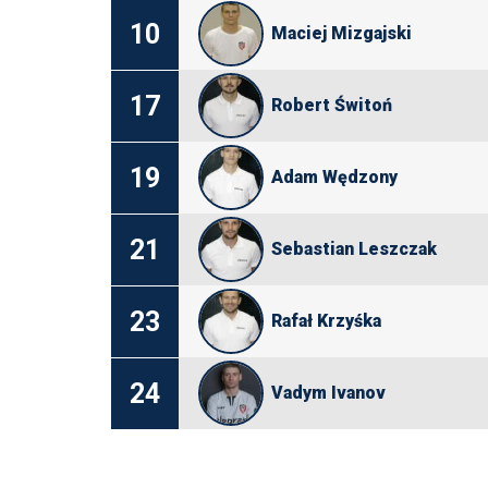
10
Maciej Mizgajski
17
Robert Świtoń
19
Adam Wędzony
21
Sebastian Leszczak
23
Rafał Krzyśka
24
Vadym Ivanov