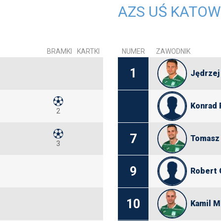
AZS UŚ KATOW
BRAMKI
KARTKI
NUMER
ZAWODNIK
1
Jędrzej
Konrad 
2
7
Tomasz
3
9
Robert 
10
Kamil M