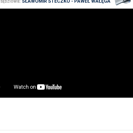
SŁAWOMIR STECZKO - PAWEŁ WAŁĘGA
SĘDZIOWIE: