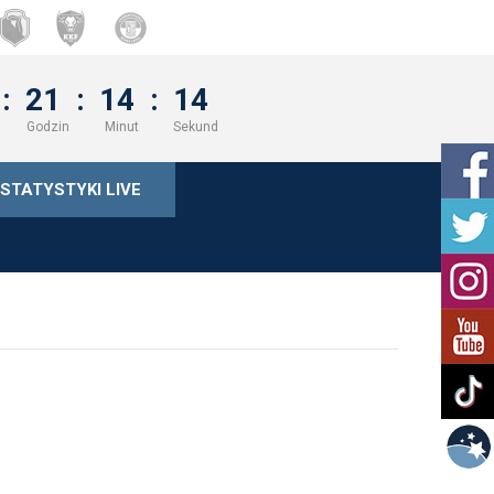
:
21
:
14
:
13
Godzin
Minut
Sekund
STATYSTYKI LIVE