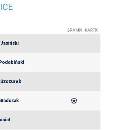
ICE
BRAMKI
KARTKI
 Jasiński
Podobiński
 Szczurek
Gładczak
usiał