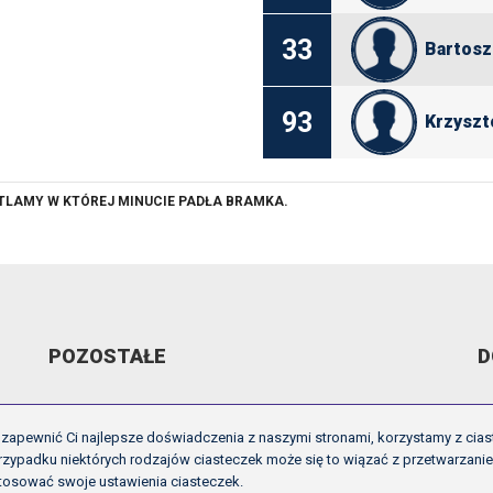
33
Bartosz
93
Krzyszt
ETLAMY W KTÓREJ MINUCIE PADŁA BRAMKA.
POZOSTAŁE
D
ARCHIWUM VIDEO
R
zapewnić Ci najlepsze doświadczenia z naszymi stronami, korzystamy z cias
GALERIE
U
zypadku niektórych rodzajów ciasteczek może się to wiązać z przetwarzani
tosować swoje ustawienia ciasteczek.
OFICJALNE LOGO
I