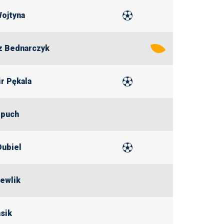
Wojtyna
z Bednarczyk
r Pękala
opuch
Dubiel
ewlik
asik