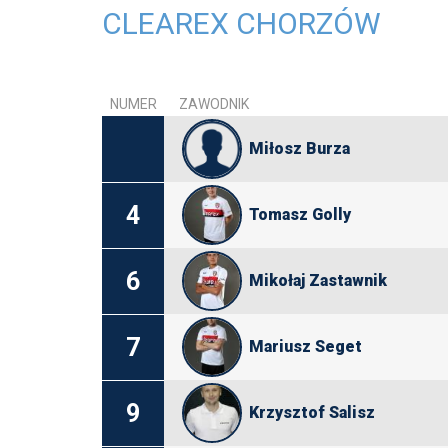
CLEAREX CHORZÓW
NUMER
ZAWODNIK
Miłosz Burza
4
Tomasz Golly
6
Mikołaj Zastawnik
7
Mariusz Seget
9
Krzysztof Salisz