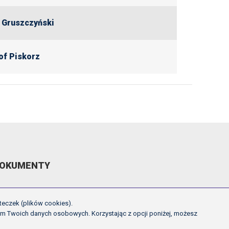
 Gruszczyński
of Piskorz
OKUMENTY
EGULAMIN ROZGRYWEK FE
teczek (plików cookies).
CHWAŁY ZARZĄDU PZPN
em Twoich danych osobowych. Korzystając z opcji poniżej, możesz
NNE