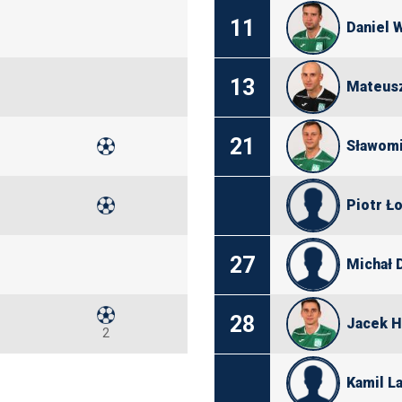
11
Daniel 
13
Mateus
21
Sławomi
Piotr Ł
27
Michał 
28
Jacek H
2
Kamil L