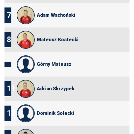
7
Adam Wachoński
8
Mateusz Kostecki
Górny Mateusz
11
Adrian Skrzypek
12
Dominik Solecki