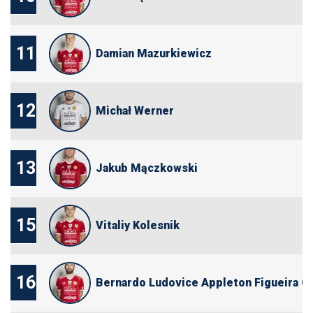
11
Damian Mazurkiewicz
12
Michał Werner
13
Jakub Mączkowski
15
Vitaliy Kolesnik
16
Bernardo Ludovice Appleton Figueira C