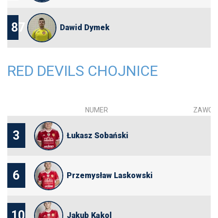
87
Dawid Dymek
RED DEVILS CHOJNICE
NUMER
ZAWOD
3
Łukasz Sobański
6
Przemysław Laskowski
10
Jakub Kąkol