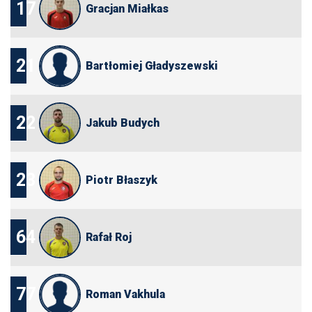
17
Gracjan Miałkas
21
Bartłomiej Gładyszewski
22
Jakub Budych
23
Piotr Błaszyk
64
Rafał Roj
77
Roman Vakhula