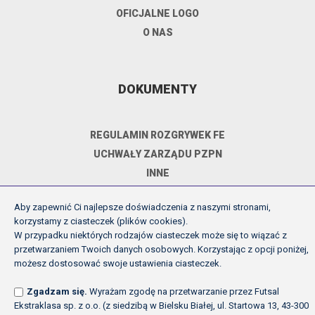
OFICJALNE LOGO
O NAS
DOKUMENTY
REGULAMIN ROZGRYWEK FE
UCHWAŁY ZARZĄDU PZPN
INNE
POLITYKA PRYWATNOŚCI
Aby zapewnić Ci najlepsze doświadczenia z naszymi stronami,
korzystamy z ciasteczek (plików cookies).
W przypadku niektórych rodzajów ciasteczek może się to wiązać z
Copyright (c) Futsal Ekstraklasa 2026
przetwarzaniem Twoich danych osobowych. Korzystając z opcji poniżej,
możesz dostosować swoje ustawienia ciasteczek.
Created by Fabryka w chmurach
Zgadzam się.
Wyrażam zgodę na przetwarzanie przez Futsal
Ekstraklasa sp. z o.o. (z siedzibą w Bielsku Białej, ul. Startowa 13, 43-300