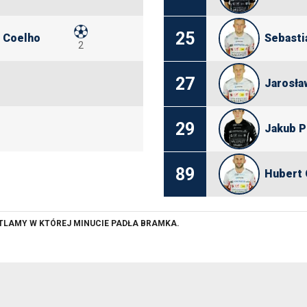
25
e Coelho
Sebasti
2
27
Jarosła
29
Jakub P
89
Hubert 
ETLAMY W KTÓREJ MINUCIE PADŁA BRAMKA.