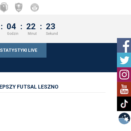
:
04
:
22
:
23
Godzin
Minut
Sekund
STATYSTYKI LIVE
LEPSZY FUTSAL LESZNO