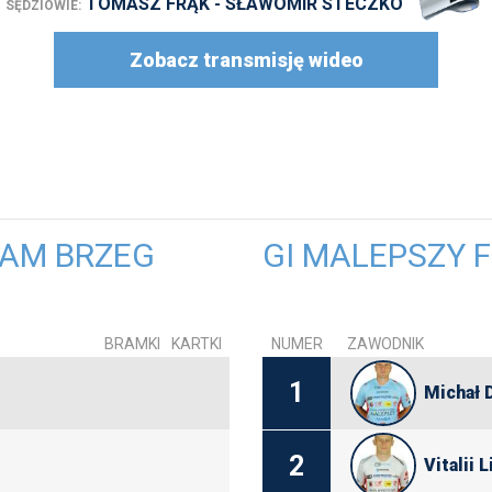
TOMASZ FRĄK - SŁAWOMIR STECZKO
SĘDZIOWIE:
Zobacz transmisję wideo
EAM BRZEG
GI MALEPSZY 
BRAMKI
KARTKI
NUMER
ZAWODNIK
1
Michał 
2
Vitalii 