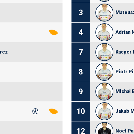
3
Mateusz
4
Adrian 
7
rrez
Kacper 
8
Piotr P
9
Michał 
10
Jakub M
12
Noel Pa