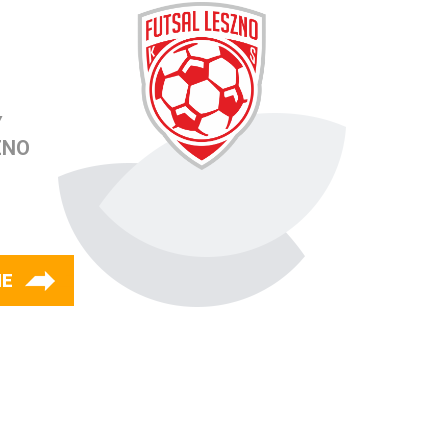
Y
ZNO
IE