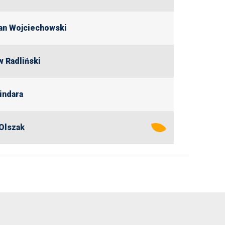
an Wojciechowski
w Radliński
indara
Olszak