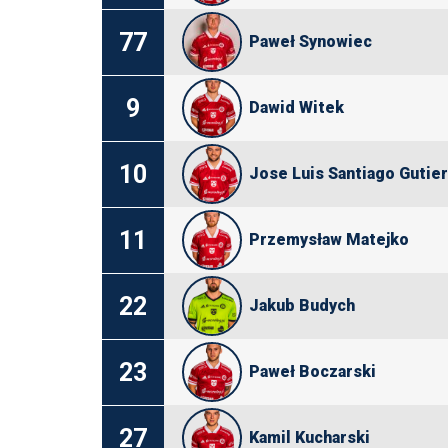
77
Paweł Synowiec
9
Dawid Witek
10
Jose Luis Santiago Gutie
11
Przemysław Matejko
22
Jakub Budych
23
Paweł Boczarski
27
Kamil Kucharski