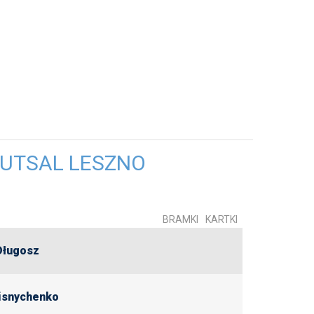
FUTSAL LESZNO
BRAMKI
KARTKI
Długosz
Lisnychenko