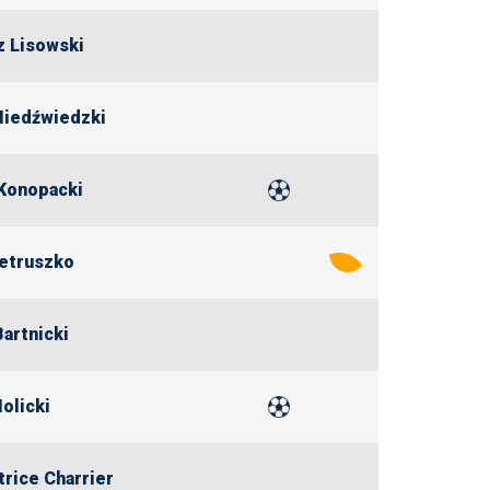
 Lisowski
Niedźwiedzki
Konopacki
ietruszko
Bartnicki
olicki
trice Charrier