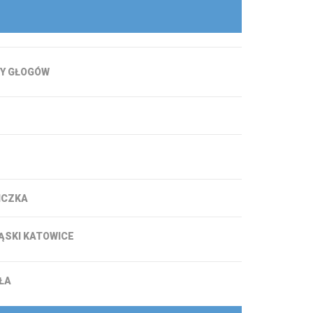
ejka
Sezon 2020/2021
ejka
Sezon 2021/2022
ejka
Sezon 2022/2023
Y GŁOGÓW
ejka
Sezon 2023/2024
lejka
Sezon 2024/2025
lejka
Sezon 2025/2026
lejka
Sezon 2026/2027
lejka
ICZKA
lejka
lejka
ĄSKI KATOWICE
lejka
ŁA
lejka
lejka