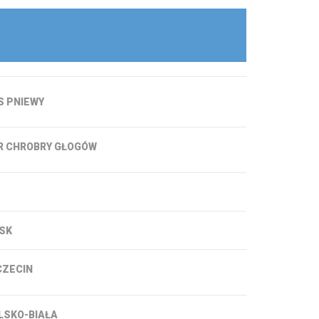
S PNIEWY
 CHROBRY GŁOGÓW
SK
CZECIN
LSKO-BIAŁA