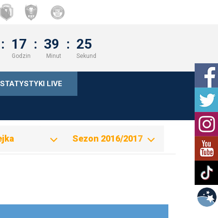
:
17
:
39
:
24
Godzin
Minut
Sekund
STATYSTYKI LIVE
ejka
Sezon 2016/2017
ejka
Sezon 2016/2017
ejka
Sezon 2017/2018
ejka
Sezon 2018/2019
ejka
Sezon 2019/2020