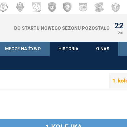
22
DO STARTU NOWEGO SEZONU POZOSTAŁO
Dni
MECZE NA ŻYWO
HISTORIA
O NAS
1. kol
1. kol
2. kol
3. kol
4. kol