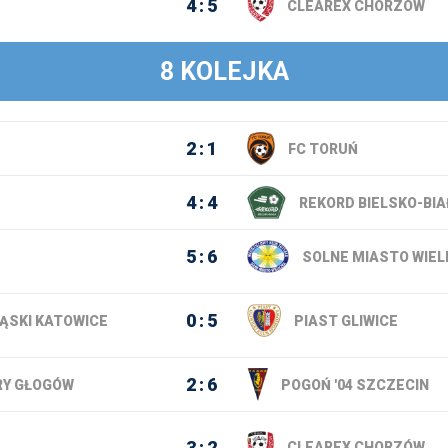
4
5
CLEAREX CHORZÓW
8 KOLEJKA
2
1
FC TORUŃ
4
4
REKORD BIELSKO-BIA
5
6
SOLNE MIASTO WIEL
0
5
ĄSKI KATOWICE
PIAST GLIWICE
2
6
Y GŁOGÓW
POGOŃ '04 SZCZECIN
3
2
CLEAREX CHORZÓW