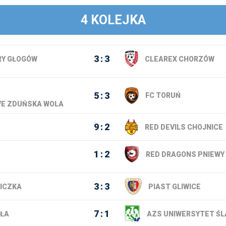
4 KOLEJKA
3
3
Y GŁOGÓW
CLEAREX CHORZÓW
5
3
FC TORUŃ
VE ZDUŃSKA WOLA
9
2
RED DEVILS CHOJNICE
1
2
RED DRAGONS PNIEWY
3
3
LICZKA
PIAST GLIWICE
7
1
AŁA
AZS UNIWERSYTET ŚL