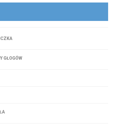
ICZKA
Y GŁOGÓW
ŁA