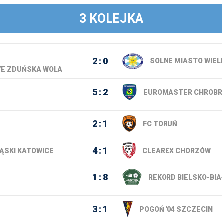
3 KOLEJKA
2
0
SOLNE MIASTO WIEL
VE ZDUŃSKA WOLA
5
2
EUROMASTER CHROBR
2
1
FC TORUŃ
4
1
ĄSKI KATOWICE
CLEAREX CHORZÓW
1
8
REKORD BIELSKO-BIA
3
1
POGOŃ '04 SZCZECIN