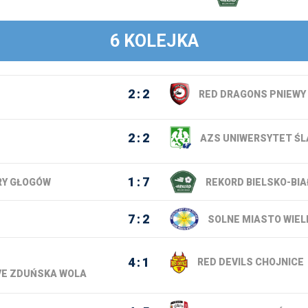
6 KOLEJKA
2
2
RED DRAGONS PNIEWY
2
2
AZS UNIWERSYTET ŚL
1
7
Y GŁOGÓW
REKORD BIELSKO-BIA
7
2
SOLNE MIASTO WIEL
4
1
RED DEVILS CHOJNICE
VE ZDUŃSKA WOLA