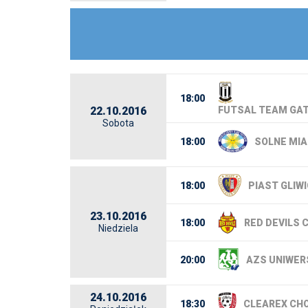
18:00
22.10.2016
FUTSAL TEAM GAT
Sobota
18:00
SOLNE MIA
18:00
PIAST GLIW
23.10.2016
18:00
RED DEVILS 
Niedziela
20:00
AZS UNIWER
24.10.2016
18:30
CLEAREX CH