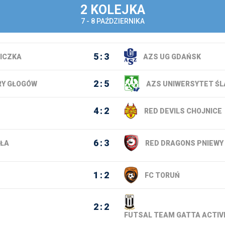
2 KOLEJKA
19. ko
7 - 8 PAŹDZIERNIKA
20. ko
21. ko
5
3
LICZKA
AZS UG GDAŃSK
22. ko
2
5
23. ko
Y GŁOGÓW
AZS UNIWERSYTET ŚL
24. ko
4
2
RED DEVILS CHOJNICE
25. ko
26. ko
6
3
AŁA
RED DRAGONS PNIEWY
27. ko
1
2
FC TORUŃ
2
2
FUTSAL TEAM GATTA ACTIV