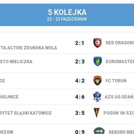
5 KOLEJKA
22 - 23 PAŹDZIERNIK
2
1
RED DRAGON
TA ACTIVE ZDUŃSKA WOLA
2
3
STO WIELICZKA
EUROMASTER
4
2
ICE
FC TORUŃ
4
6
CHOJNICE
AZS UG GDAŃ
3
5
SYTET ŚLĄSKI KATOWICE
POGOŃ '04 SZ
0
9
ORZÓW
REKORD BIE