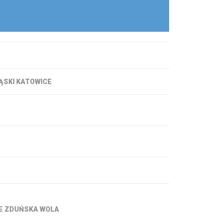
lejka
lejka
lejka
lejka
lejka
ĄSKI KATOWICE
lejka
lejka
lejka
lejka
E ZDUŃSKA WOLA