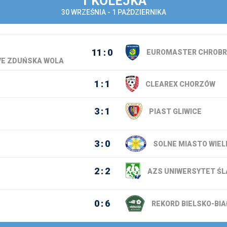
1 KOLEJKA
5. kol
30 WRZEŚNIA - 1 PAŹDZIERNIKA
6. kol
8. kol
11
0
EUROMASTER CHROBR
VE ZDUŃSKA WOLA
9. kol
10. ko
1
1
CLEAREX CHORZÓW
11. ko
3
1
PIAST GLIWICE
12. ko
13. ko
3
0
SOLNE MIASTO WIEL
14. ko
15. ko
2
2
AZS UNIWERSYTET ŚL
16. ko
0
6
REKORD BIELSKO-BIA
17. ko
18. ko