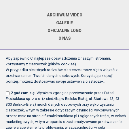
ARCHIWUM VIDEO
GALERIE
OFICJALNE LOGO
O NAS
Aby zapewnić Ci najlepsze doświadczenia z naszymi stronami,
DOKUMENTY
korzystamy z ciasteczek (plików cookies).
W przypadku niektórych rodzajów ciasteczek może się to wiązać z
przetwarzaniem Twoich danych osobowych. Korzystając z opcji
REGULAMIN ROZGRYWEK FE
poniżej, możesz dostosować swoje ustawienia ciasteczek.
UCHWAŁY ZARZĄDU PZPN
Zgadzam się.
Wyrażam zgodę na przetwarzanie przez Futsal
INNE
Ekstraklasa sp. z o.o. (z siedzibą w Bielsku Białej, ul. Startowa 13, 43-
POLITYKA PRYWATNOŚCI
300 Bielsko-Biała) moich danych osobowych przy wykorzystaniu
ciasteczek, w tym w zakresie dotyczącym czynności wykonywanych
przeze mnie na stronie futsalekstraklasa.pl i oglądanych treści, w celach
marketingowych, w tym w oparciu o zautomatyzowane przetwarzanie
Copyright (c) Futsal Ekstraklasa 2026
zawierające elementy profilowania, w szczególności w celu