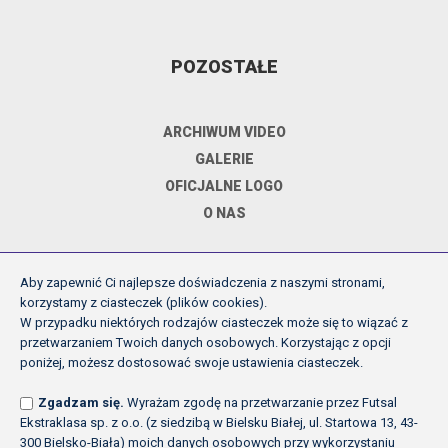
POZOSTAŁE
ARCHIWUM VIDEO
GALERIE
OFICJALNE LOGO
O NAS
Aby zapewnić Ci najlepsze doświadczenia z naszymi stronami,
DOKUMENTY
korzystamy z ciasteczek (plików cookies).
W przypadku niektórych rodzajów ciasteczek może się to wiązać z
przetwarzaniem Twoich danych osobowych. Korzystając z opcji
REGULAMIN ROZGRYWEK FE
poniżej, możesz dostosować swoje ustawienia ciasteczek.
UCHWAŁY ZARZĄDU PZPN
Zgadzam się.
Wyrażam zgodę na przetwarzanie przez Futsal
INNE
Ekstraklasa sp. z o.o. (z siedzibą w Bielsku Białej, ul. Startowa 13, 43-
POLITYKA PRYWATNOŚCI
300 Bielsko-Biała) moich danych osobowych przy wykorzystaniu