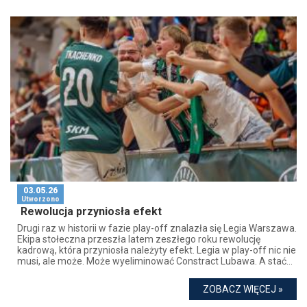
03.05.26
Utworzono
Rewolucja przyniosła efekt
Drugi raz w historii w fazie play-off znalazła się Legia Warszawa.
Ekipa stołeczna przeszła latem zeszłego roku rewolucję
kadrową, która przyniosła należyty efekt. Legia w play-off nic nie
musi, ale może. Może wyeliminować Constract Lubawa. A stać...
ZOBACZ WIĘCEJ »