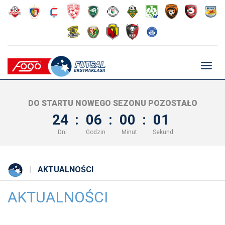
Głów
nawig
DO STARTU NOWEGO SEZONU POZOSTAŁO
24
:
06
:
00
:
00
Dni
Godzin
Minut
Sekund
AKTUALNOŚCI
AKTUALNOŚCI