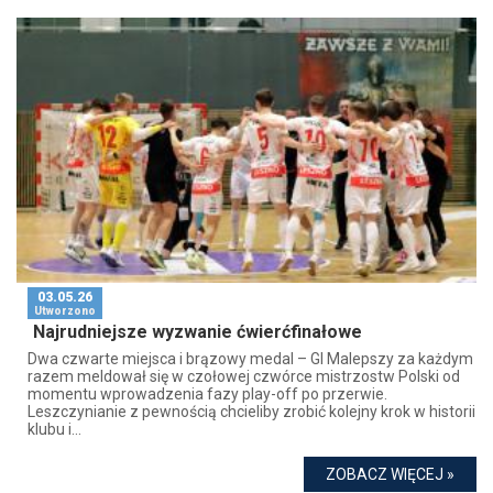
03.05.26
Utworzono
Najrudniejsze wyzwanie ćwierćfinałowe
Dwa czwarte miejsca i brązowy medal – GI Malepszy za każdym
razem meldował się w czołowej czwórce mistrzostw Polski od
momentu wprowadzenia fazy play-off po przerwie.
Leszczynianie z pewnością chcieliby zrobić kolejny krok w historii
klubu i...
ZOBACZ WIĘCEJ »