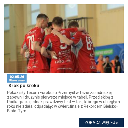
02.05.26
Utworzono
Krok po kroku
Pokaz siły Texom Eurobusu Przemyśl w fazie zasadniczej
zapewnił drużynie pierwsze miejsce w tabeli. Przed ekipą z
Podkarpacia jednak prawdziwy test — taki, którego w ubiegłym
roku nie zdała, odpadając w ćwierćfinale z Rekordem Bielsko-
Biała. Tym...
ZOBACZ WIĘCEJ »