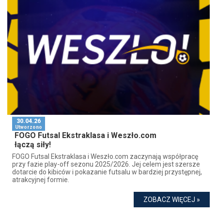
30.04.26
Utworzono
FOGO Futsal Ekstraklasa i Weszło.com
łączą siły!
FOGO Futsal Ekstraklasa i Weszło.com zaczynają współpracę
przy fazie play-off sezonu 2025/2026. Jej celem jest szersze
dotarcie do kibiców i pokazanie futsalu w bardziej przystępnej,
atrakcyjnej formie.
ZOBACZ WIĘCEJ »