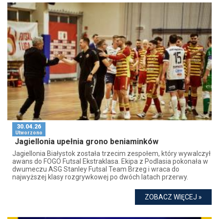
30.04.26
Utworzono
Jagiellonia upełnia grono beniaminków
Jagiellonia Białystok została trzecim zespołem, który wywalczył
awans do FOGO Futsal Ekstraklasa. Ekipa z Podlasia pokonała w
dwumeczu ASG Stanley Futsal Team Brzeg i wraca do
najwyższej klasy rozgrywkowej po dwóch latach przerwy.
ZOBACZ WIĘCEJ »